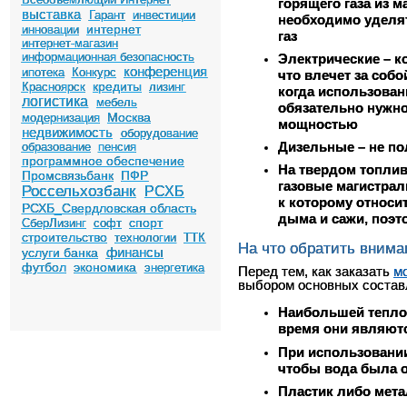
горящего газа из м
выставка
Гарант
инвестиции
необходимо уделят
интернет
инновации
газ
интернет-магазин
информационная безопасность
Электрические – к
конференция
ипотека
Конкурс
что влечет за соб
кредиты
Красноярск
лизинг
когда использован
логистика
мебель
обязательно нужно
Москва
модернизация
мощностью
недвижимость
оборудование
Дизельные – не по
образование
пенсия
программное обеспечение
На твердом топлив
Промсвязьбанк
ПФР
газовые магистрал
Россельхозбанк
РСХБ
к которому относи
РСХБ_Свердловская область
дыма и сажи, поэт
спорт
СберЛизинг
софт
строительство
технологии
ТТК
На что обратить внима
финансы
услуги банка
футбол
экономика
энергетика
Перед тем, как заказать
м
выбором основных состав
Наибольшей теплоп
время они являют
При использовани
чтобы вода была о
Пластик либо мета