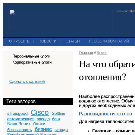
Выб
Регион:
О ПРОЕКТЕ
|
НОВОСТИ
|
СТАТЬИ
|
НОВОСТИ КОМПАНИЙ
|
Главная
//
Блоги
Персональные блоги
На что обрат
Корпоративные блоги
отопления?
Сделать стартовой
Наиболее распространенн
водяное отопление. Обычн
Теги авторов
и других необходимых элем
Cisco
Разновидности котлов
#lifeisgood
Softline
автоматизация
аренда
банк
Для нагрева теплоносител
Банк Зенит
банки
бизнес
безопасность
вклады
Газовые – самые п
Всеобъемлющий Интернет