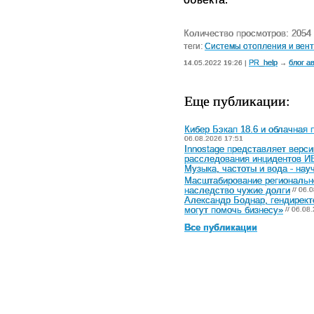
Количество просмотров: 2054
теги:
Системы отопления и вен
PR_help
блог а
14.05.2022 19:26 |
→
Еще публикации:
Кибер Бэкап 18.6 и облачная
06.08.2026 17:51
Innostage представляет верс
расследования инцидентов И
Музыка, частоты и вода - на
Масштабирование регионально
наследство чужие долги
// 06.
Александр Боднар, гендирект
могут помочь бизнесу»
// 06.08
Все публикации