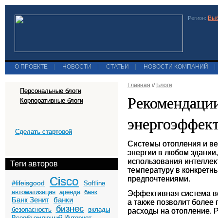
Выб
Регион:
О ПРОЕКТЕ
|
НОВОСТИ
|
СТАТЬИ
|
НОВОСТИ КОМПАНИЙ
|
Главная
//
Блоги
Персональные блоги
Рекомендаци
Корпоративные блоги
энергоэффек
Сделать стартовой
Системы отопления и ве
энергии в любом здании,
использования интеллек
Теги авторов
температуру в конкретн
Cisco
предпочтениями.
#lifeisgood
Softline
автоматизация
аренда
банк
Эффективная система вен
Банк Зенит
банки
а также позволит более 
бизнес
безопасность
вклады
расходы на отопление. 
Всеобъемлющий Интернет