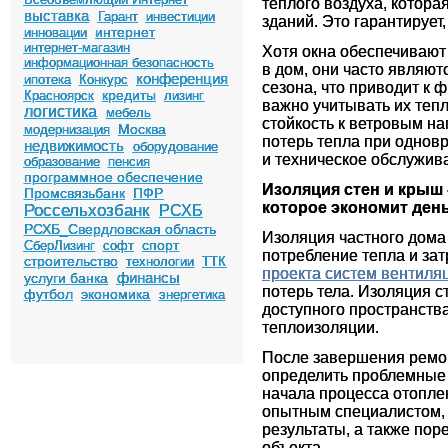
теплого воздуха, котора
выставка
Гарант
инвестиции
зданий. Это гарантирует
интернет
инновации
интернет-магазин
Хотя окна обеспечивают
информационная безопасность
в дом, они часто являют
конференция
ипотека
Конкурс
сезона, что приводит к
кредиты
Красноярск
лизинг
важно учитывать их теп
логистика
мебель
стойкость к ветровым на
Москва
модернизация
потерь тепла при однов
недвижимость
оборудование
и техническое обслужив
образование
пенсия
программное обеспечение
Изоляция стен и крыш 
Промсвязьбанк
ПФР
которое экономит день
Россельхозбанк
РСХБ
РСХБ_Свердловская область
Изоляция частного дома 
спорт
СберЛизинг
софт
потребление тепла и зат
строительство
технологии
ТТК
проекта систем вентиля
финансы
услуги банка
потерь тела. Изоляция 
футбол
экономика
энергетика
доступного пространств
теплоизоляции.
После завершения ремон
определить проблемные 
начала процесса отопле
опытным специалистом,
результаты, а также по
объекта.