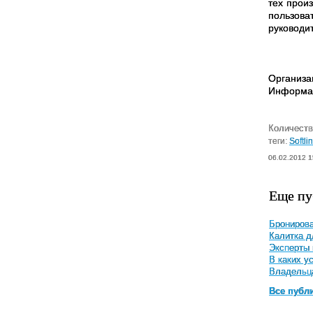
тех прои
пользова
руководи
Организа
Информац
Количеств
теги:
Softli
06.02.2012 1
Еще пу
Бронирова
Калитка д
Эксперты 
В каких у
Владельца
Все публ