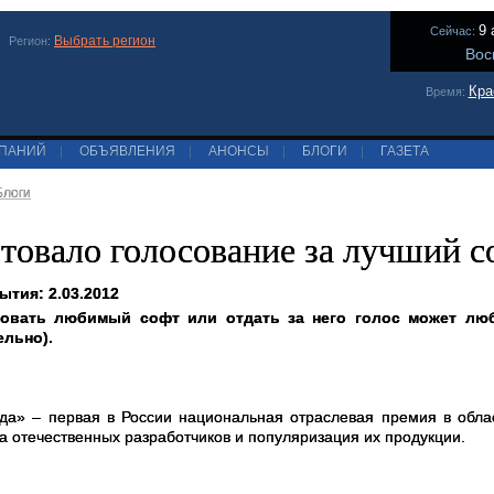
9 
Сейчас:
Выбрать регион
Регион:
Вос
Кра
Время:
МПАНИЙ
|
ОБЪЯВЛЕНИЯ
|
АНОНСЫ
|
БЛОГИ
|
ГАЗЕТА
Блоги
товало голосование за лучший с
ытия: 2.03.2012
овать любимый софт или отдать за него голос может люб
льно).
да» – первая в России национальная отраслевая премия в обла
а отечественных разработчиков и популяризация их продукции.