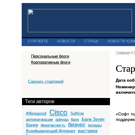
О ПРОЕКТЕ
|
НОВОСТИ
|
СТАТЬИ
|
НОВОСТИ КО
Главная
//
Персональные блоги
Корпоративные блоги
Стар
Дата соб
Сделать стартовой
Номинир
включите
Теги авторов
Cisco
#lifeisgood
Softline
«Софт го
Банк Зенит
поддержк
автоматизация
аренда
банк
бизнес
банки
безопасность
вклады
выставка
Всеобъемлющий Интернет