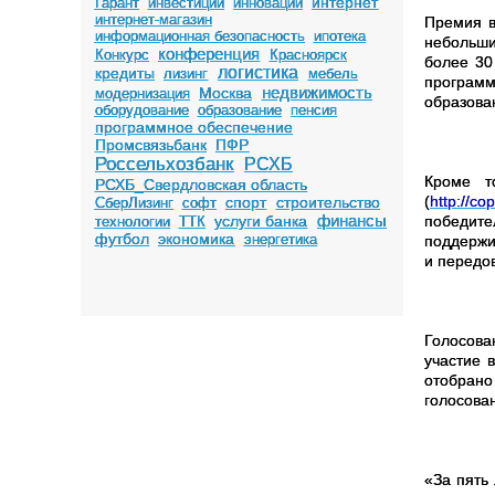
интернет
Гарант
инвестиции
инновации
интернет-магазин
Премия в
информационная безопасность
ипотека
небольши
конференция
Конкурс
Красноярск
более 30
логистика
кредиты
лизинг
мебель
програм
недвижимость
Москва
модернизация
образова
оборудование
образование
пенсия
программное обеспечение
Промсвязьбанк
ПФР
Россельхозбанк
РСХБ
Кроме т
РСХБ_Свердловская область
(
http://co
спорт
строительство
СберЛизинг
софт
финансы
победит
услуги банка
технологии
ТТК
футбол
экономика
энергетика
поддержи
и передо
Голосова
участие 
отобрано
голосова
«За пять