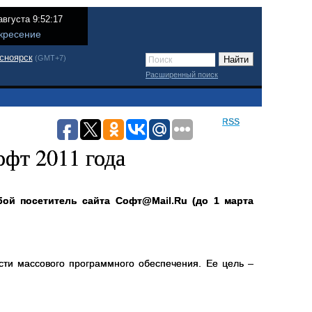
августа 9:52:17
кресение
сноярск
(GMT+7)
Расширенный поиск
RSS
офт 2011 года
ой посетитель сайта Софт@Mail.Ru (до 1 марта
сти массового программного обеспечения. Ее цель –