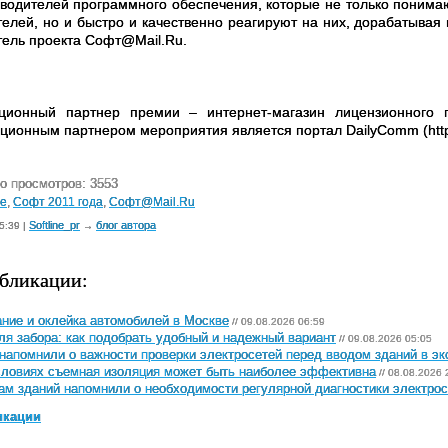
зводителей программного обеспечения, которые не только понима
телей, но и быстро и качественно реагируют на них, дорабатывая 
тель проекта Софт@Mail.Ru.
ционный партнер премии – интернет-магазин лицензионного програ
ионным партнером мероприятия является портал DailyComm (http:
о просмотров: 3553
ne
,
Софт 2011 года
,
Софт@Mail.Ru
Softline_pr
блог автора
5:39 |
→
бликации:
ние и оклейка автомобилей в Москве
// 09.08.2026 06:59
ля забора: как подобрать удобный и надежный вариант
// 09.08.2026 05:05
напомнили о важности проверки электросетей перед вводом зданий в э
словиях съемная изоляция может быть наиболее эффективна
// 08.08.2026 
м зданий напомнили о необходимости регулярной диагностики электрос
икации