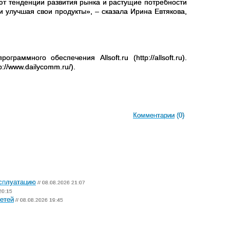
ют тенденции развития рынка и растущие потребности
и улучшая свои продукты», – сказала Ирина Евтякова,
ммного обеспечения Allsoft.ru (http://allsoft.ru).
//www.dailycomm.ru/).
Комментарии
(0)
ксплуатацию
// 08.08.2026 21:07
20:15
етей
// 08.08.2026 19:45