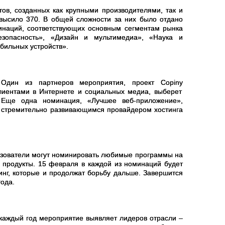
ов, созданных как крупными производителями, так и
высило 370. В общей сложности за них было отдано
минаций, соответствующих основным сегментам рынка
езопасность», «Дизайн и мультимедиа», «Наука и
бильных устройств».
Один из партнеров мероприятия, проект
Copiny
лиентами в Интернете и социальных медиа, выберет
 Еще одна номинация,
«Лучшее веб-приложение»,
, стремительно развивающимся провайдером хостинга
льзователи могут номинировать любимые программы на
м продукты. 15 февраля в каждой из номинаций будет
нг, которые и продолжат борьбу дальше. Завершится
года.
 каждый год мероприятие выявляет лидеров отрасли –