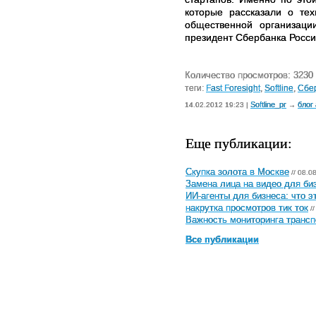
которые рассказали о те
общественной организац
президент Сбербанка Росси
Количество просмотров: 3230
теги:
Fast Foresight
,
Softline
,
Сбе
Softline_pr
блог
14.02.2012 19:23 |
→
Еще публикации:
Скупка золота в Москве
// 08.0
Замена лица на видео для биз
ИИ-агенты для бизнеса: что э
накрутка просмотров тик ток
//
Важность мониторинга трансп
Все публикации