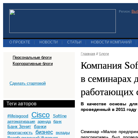
Выб
Регион:
О ПРОЕКТЕ
|
НОВОСТИ
|
СТАТЬИ
|
НОВОСТИ КОМПАНИЙ
|
Главная
//
Блоги
Персональные блоги
Компания Soft
Корпоративные блоги
в семинарах 
Сделать стартовой
работающих с
Теги авторов
В качестве основы дл
проведенный в 2011 году
Cisco
#lifeisgood
Softline
автоматизация
аренда
банк
Банк Зенит
банки
бизнес
Семинар «Малое предприни
безопасность
вклады
перспективе» был провед
Всеобъемлющий Интернет