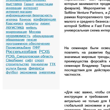
выставка
которые занимаются продв
Гарант
инвестиции
интернет
инновации
февраля). Мероприятие п
интернет-магазин
Softline Venture Partners, и
информационная безопасность
рамках Корпоративного тр
конференция
ипотека
Конкурс
малого и среднего бизнеса
кредиты
Красноярск
лизинг
которой
Softline и Fast Fo
логистика
мебель
универсальная схема интер
Москва
модернизация
недвижимость
оборудование
образование
пенсия
программное обеспечение
Промсвязьбанк
ПФР
На семинаре были освещ
Россельхозбанк
РСХБ
повлиять на развитие бу
РСХБ_Свердловская область
значимые мировые тренды,
спорт
СберЛизинг
софт
преимущества форсайта 
строительство
технологии
ТТК
семинаре Владимир Тарха
финансы
услуги банка
последствия для
действую
футбол
экономика
энергетика
частности.
«Для нас важно, чтобы с
инструкции и требования
актуально не только для 
глобальной экономики и р
стартапов. Именно по этой