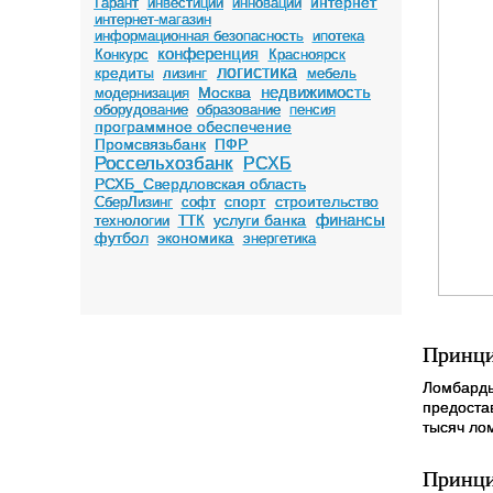
интернет
Гарант
инвестиции
инновации
интернет-магазин
информационная безопасность
ипотека
конференция
Конкурс
Красноярск
логистика
кредиты
лизинг
мебель
недвижимость
Москва
модернизация
оборудование
образование
пенсия
программное обеспечение
Промсвязьбанк
ПФР
Россельхозбанк
РСХБ
РСХБ_Свердловская область
спорт
строительство
СберЛизинг
софт
финансы
услуги банка
технологии
ТТК
футбол
экономика
энергетика
Принци
Ломбарды
предоста
тысяч ло
Принц