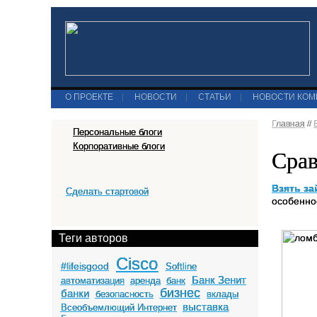
О ПРОЕКТЕ
|
НОВОСТИ
|
СТАТЬИ
|
НОВОСТИ КО
Главная
//
Персональные блоги
Корпоративные блоги
Срав
Взять за
Сделать стартовой
особенно
Теги авторов
Cisco
#lifeisgood
Softline
Банк Зенит
автоматизация
аренда
банк
бизнес
банки
безопасность
вклады
выставка
Всеобъемлющий Интернет