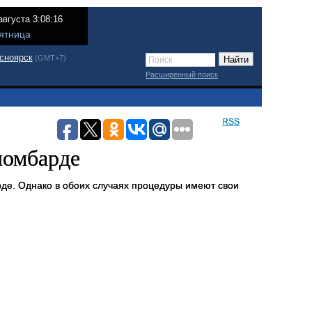
августа 3:08:16
ятница
сноярск
(GMT+7)
Расширенный поиск
RSS
ломбарде
рде. Однако в обоих случаях процедуры имеют свои