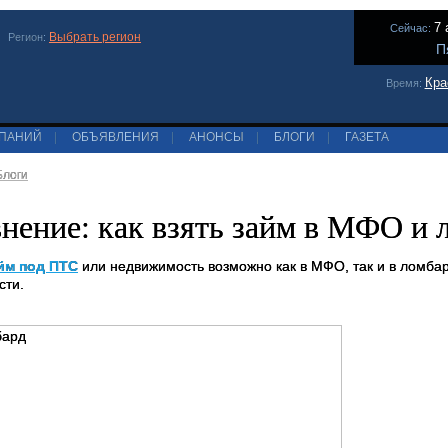
7 
Сейчас:
Выбрать регион
Регион:
П
Кра
Время:
МПАНИЙ
|
ОБЪЯВЛЕНИЯ
|
АНОНСЫ
|
БЛОГИ
|
ГАЗЕТА
Блоги
нение: как взять займ в МФО и 
йм под ПТС
или недвижимость возможно как в МФО, так и в ломба
сти.