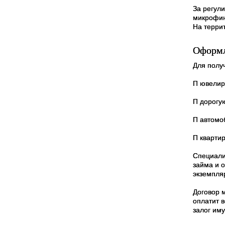
За регул
микрофин
На терри
Оформл
Для получ
П ювелир
П дорогу
П автомо
П кварти
Специали
займа и о
экземпляр
Договор м
оплатит в
залог иму