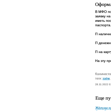
Оформл
В МФО по
заявку н
иметь по
паспорта
П наличн
П денежн
П на карт
На эту п
Количеств
теги:
заём
,
28.11.2022 0
Еще пу
Жёлуди ку