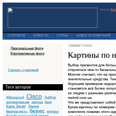
Выб
Регион:
О ПРОЕКТЕ
|
НОВОСТИ
|
СТАТЬИ
|
НОВОСТИ КОМПАНИЙ
|
Главная
//
Блоги
Персональные блоги
Картины по 
Корпоративные блоги
Выбор презентов для больш
откупиться чем-то банальны
Сделать стартовой
Многие считают, что на при
значительные средства. Тем
Хорошим примером недорог
Теги авторов
становятся всё более попул
их людям с разными увлече
Cisco
#lifeisgood
Softline
melmil.com.ua
автоматизация
аренда
банк
Что же представляют собой
Банк Зенит
банки
Купив картины по номерам к
бизнес
безопасность
вклады
комплекте помимо этого иде
Всеобъемлющий Интернет