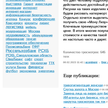
что даёт человеку подробн
выставка
Гарант
инвестиции
действительно достойный ри
интернет
инновации
Рисунки на таких изделиях 
интернет-магазин
будем рисовать натюрморт.
информационная безопасность
Отдельно хочется выделить
конференция
ипотека
Конкурс
получить свою «Мону Лизу»
кредиты
Красноярск
лизинг
Ключевым преимуществом та
логистика
мебель
цене. В итоге многие покуп
Москва
модернизация
недвижимость
стоимости и качества тако
оборудование
образование
пенсия
их настолько часто и дарят.
программное обеспечение
Промсвязьбанк
ПФР
Россельхозбанк
РСХБ
Количество просмотров: 646
РСХБ_Свердловская область
теги:
спорт
СберЛизинг
софт
acontinent
блог 
строительство
06.02.2023 11:42 |
→
технологии
ТТК
финансы
услуги банка
футбол
экономика
энергетика
Еще публикации:
трихопигментация женская
// 0
Скупка золота в Москве
// 08.0
Замена лица на видео для биз
ИИ-агенты для бизнеса: что э
накрутка просмотров тик ток
//