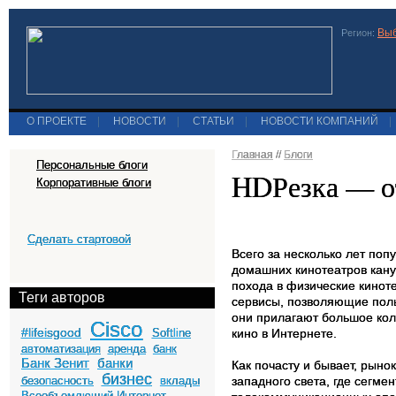
Выб
Регион:
О ПРОЕКТЕ
|
НОВОСТИ
|
СТАТЬИ
|
НОВОСТИ КОМПАНИЙ
|
Главная
//
Блоги
Персональные блоги
HDРезка — о
Корпоративные блоги
Сделать стартовой
Всего за несколько лет поп
домашних кинотеатров кану
похода в физические киноте
Теги авторов
сервисы, позволяющие пол
они прилагают большое кол
Cisco
#lifeisgood
Softline
кино в Интернете.
автоматизация
аренда
банк
Банк Зенит
банки
Как почасту и бывает, рыно
бизнес
безопасность
вклады
западного света, где сегме
Всеобъемлющий Интернет