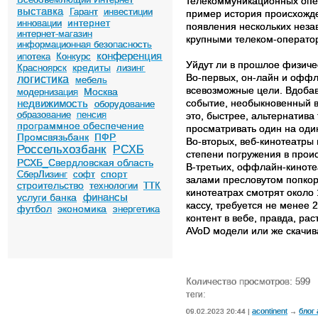
телекоммуникационных опер
выставка
Гарант
инвестиции
пример история происхожден
интернет
инновации
появления нескольких неза
интернет-магазин
крупными телеком-операто
информационная безопасность
конференция
ипотека
Конкурс
Уйдут ли в прошлое физиче
кредиты
Красноярск
лизинг
Во-первых, он-лайн и офф
логистика
мебель
всевозможные цели. Вдобаво
Москва
модернизация
недвижимость
событие, необыкновенный в
оборудование
образование
пенсия
это, быстрее, альтернатив
программное обеспечение
просматривать один на один
Промсвязьбанк
ПФР
Во-вторых, веб-кинотеатры
Россельхозбанк
РСХБ
степени погружения в прои
РСХБ_Свердловская область
В-третьих, оффлайн-киноте
спорт
СберЛизинг
софт
залами пресловутом попкорн
строительство
технологии
ТТК
кинотеатрах смотрят около
финансы
услуги банка
кассу, требуется не менее 
футбол
экономика
энергетика
контент в вебе, правда, ра
AVoD модели или же скачив
Количество просмотров: 599
теги:
acontinent
блог
09.02.2023 20:44 |
→