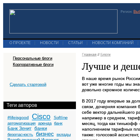
Выб
Регион:
О ПРОЕКТЕ
|
НОВОСТИ
|
СТАТЬИ
|
НОВОСТИ КОМПАНИЙ
|
Главная
//
Блоги
Персональные блоги
Лучше и деше
Корпоративные блоги
В наше время рынок России
вот уже многие годы мы зн
Сделать стартовой
довольно скромное количест
В 2017 году впервые за до
Теги авторов
связи, дочерняя компания
себе вектор дальнейшего р
Cisco
#lifeisgood
Softline
например в среднем, тариф
автоматизация
аренда
банк
месяц, тогда как тинькофф
Банк Зенит
банки
наполнением тарифных план
бизнес
безопасность
вклады
также: голосовой ассистен
Всеобъемлющий Интернет