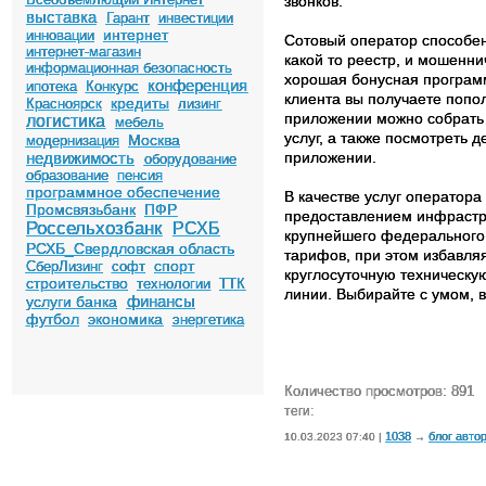
звонков.
выставка
Гарант
инвестиции
интернет
инновации
Сотовый оператор способен
интернет-магазин
какой то реестр, и мошенни
информационная безопасность
хорошая бонусная программ
конференция
ипотека
Конкурс
клиента вы получаете попо
кредиты
Красноярск
лизинг
приложении можно собрать 
логистика
мебель
услуг, а также посмотреть 
Москва
модернизация
недвижимость
приложении.
оборудование
образование
пенсия
программное обеспечение
В качестве услуг оператор
Промсвязьбанк
ПФР
предоставлением инфрастру
Россельхозбанк
РСХБ
крупнейшего федерального 
РСХБ_Свердловская область
тарифов, при этом избавля
спорт
СберЛизинг
софт
круглосуточную техническу
строительство
технологии
ТТК
линии. Выбирайте с умом, в
финансы
услуги банка
футбол
экономика
энергетика
Количество просмотров: 891
теги:
1038
блог авто
10.03.2023 07:40 |
→