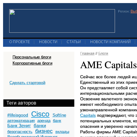
Выб
Регион:
О ПРОЕКТЕ
|
НОВОСТИ
|
СТАТЬИ
|
НОВОСТИ КОМПАНИЙ
|
Главная
//
Блоги
Персональные блоги
AME Capital
Корпоративные блоги
Сейчас все более людей ищ
Единственный из этих прием
Сделать стартовой
Он представляет собой сис
интернациональными расче
Освоение валютного эконом
Теги авторов
имеют необходимого опыта и
узконаправленной компании
Cisco
#lifeisgood
Softline
Capitals
подтверждают, что
автоматизация
аренда
банк
потенциальных клиентов, к
Банк Зенит
банки
опасения и уверенно начат
бизнес
безопасность
вклады
Работы фирмы AME Capitals
Всеобъемлющий Интернет