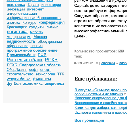
рынком вложений и нуждают
выставка
Гарант
инвестиции
Capitals демонстрируют, ч
интернет
инновации
всю потребную информацию 
интернет-магазин
Сходным образом, компания
информационная безопасность
стремится обрести денежну
конференция
ипотека
Конкурс
клиентов и их основательно
кредиты
Красноярск
лизинг
высокопрофессиональный па
логистика
мебель
целей.
Москва
модернизация
недвижимость
оборудование
образование
пенсия
программное обеспечение
Количество просмотров: 689
Промсвязьбанк
ПФР
теги:
Россельхозбанк
РСХБ
Iamorial33
блог
07.09.2023 01:33 |
→
РСХБ_Свердловская область
спорт
СберЛизинг
софт
строительство
технологии
ТТК
Еще публикации:
финансы
услуги банка
футбол
экономика
энергетика
В августе «Обычное дело» п
особенностями и их близких
//
Навесное оборудование для ф
Бронирование и оклейка авто
Калитка для забора: как под
Эксперты напомнили о важнос
Все публикации