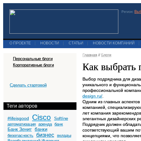
Выб
Регион:
О ПРОЕКТЕ
|
НОВОСТИ
|
СТАТЬИ
|
НОВОСТИ КОМПАНИЙ
|
Главная
//
Блоги
Персональные блоги
Как выбрать 
Корпоративные блоги
Выбор подрядчика для диза
уникального и функциональ
Сделать стартовой
профессиональной компании
design.ru/
.
Одним из главных аспектов
Теги авторов
компанией, специализирующ
лет компания зарекомендов
Cisco
#lifeisgood
Softline
элегантных дизайнерских р
автоматизация
аренда
банк
Подрядчик должен обладать
Банк Зенит
банки
соответствующий вашим пот
бизнес
безопасность
вклады
концепциями, что позволяе
Всеобъемлющий Интернет