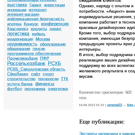
ожиданиям клиентов.
выставка
Гарант
инвестиции
Однако, наряду с опытом и
интернет
инновации
потребности. «Акцент» вни
интернет-магазин
индивидуальные решения, 
информационная безопасность
компании работает в тесно
конференция
ипотека
Конкурс
красивых дизайнерских иде
кредиты
Красноярск
лизинг
Кроме того, выбор подрядч
логистика
мебель
компания, имеющая безупре
Москва
модернизация
недвижимость
предыдущие проекты ярко д
оборудование
образование
пенсия
интерьеры.
программное обеспечение
В итоге, выбор подрядчика
Промсвязьбанк
ПФР
реализацию ваших дизайне
Россельхозбанк
РСХБ
поддержку во всех аспекта
РСХБ_Свердловская область
желаемого результата и соз
спорт
СберЛизинг
софт
вкусам.
строительство
технологии
ТТК
финансы
услуги банка
футбол
экономика
энергетика
Количество просмотров: 602
теги:
Iamorial33
блог
14.09.2023 01:32 |
→
Еще публикации:
Эксперты напомнили о важнос