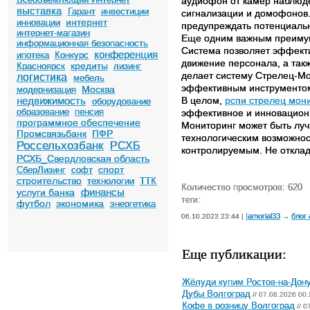
аудиофон от камер наблюде
выставка
Гарант
инвестиции
сигнализации и домофонов.
интернет
инновации
предупреждать потенциальн
интернет-магазин
Еще одним важным преимущ
информационная безопасность
Система позволяет эффекти
конференция
ипотека
Конкурс
движение персонала, а такж
кредиты
Красноярск
лизинг
делает систему Стрелец-Мо
логистика
мебель
эффективным инструментом 
Москва
модернизация
недвижимость
В целом,
рспи стрелец мони
оборудование
образование
пенсия
эффективное и инновацион
программное обеспечение
Мониторинг может быть луч
Промсвязьбанк
ПФР
технологическим возможнос
Россельхозбанк
РСХБ
контролируемым. Не отклады
РСХБ_Свердловская область
спорт
СберЛизинг
софт
строительство
технологии
ТТК
Количество просмотров: 620
финансы
услуги банка
теги:
футбол
экономика
энергетика
Iamorial33
блог
06.10.2023 23:44 |
→
Еще публикации:
Жёлуди купим Ростов-на-Дон
Дубы Волгоград
// 07.08.2026 00:
Кофе в розницу Волгоград
// 0