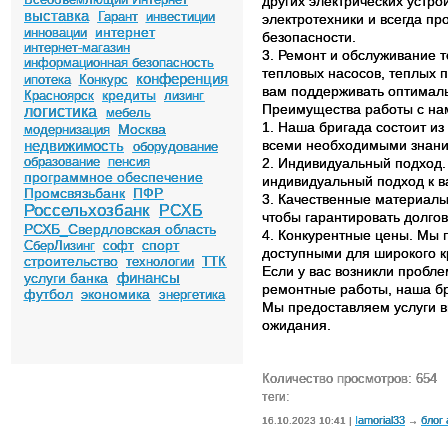
других электрических устр
выставка
Гарант
инвестиции
электротехники и всегда п
интернет
инновации
безопасности.
интернет-магазин
3. Ремонт и обслуживание 
информационная безопасность
тепловых насосов, теплых 
конференция
ипотека
Конкурс
вам поддерживать оптималь
кредиты
Красноярск
лизинг
Преимущества работы с на
логистика
мебель
1. Наша бригада состоит и
Москва
модернизация
недвижимость
всеми необходимыми знания
оборудование
образование
пенсия
2. Индивидуальный подход. 
программное обеспечение
индивидуальный подход к в
Промсвязьбанк
ПФР
3. Качественные материалы
Россельхозбанк
РСХБ
чтобы гарантировать долгов
РСХБ_Свердловская область
4. Конкурентные цены. Мы 
спорт
СберЛизинг
софт
доступными для широкого кр
строительство
технологии
ТТК
Если у вас возникли пробл
финансы
услуги банка
ремонтные работы, наша бри
футбол
экономика
энергетика
Мы предоставляем услуги в
ожидания.
Количество просмотров: 654
теги:
Iamorial33
блог
16.10.2023 10:41 |
→