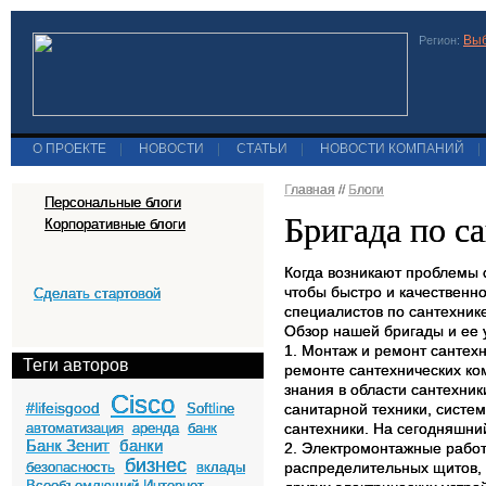
Выб
Регион:
О ПРОЕКТЕ
|
НОВОСТИ
|
СТАТЬИ
|
НОВОСТИ КОМПАНИЙ
|
Главная
//
Блоги
Персональные блоги
Бригада по с
Корпоративные блоги
Когда возникают проблемы 
чтобы быстро и качественн
Сделать стартовой
специалистов по сантехнике
Обзор нашей бригады и ее у
1. Монтаж и ремонт сантех
Теги авторов
ремонте сантехнических ко
знания в области сантехник
Cisco
#lifeisgood
Softline
санитарной техники, систе
автоматизация
аренда
банк
сантехники. На сегодняшни
Банк Зенит
банки
2. Электромонтажные работ
бизнес
безопасность
вклады
распределительных щитов, 
Всеобъемлющий Интернет