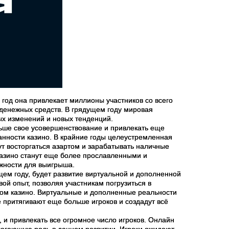
 год она привлекает миллионы участников со всего
денежных средств. В грядущем году мировая
ых изменений и новых тенденций.
льше свое усовершенствование и привлекать еще
анности казино. В крайние годы целеустремленная
ут восторгаться азартом и зарабатывать наличные
казино станут еще более прославленными и
жности для выигрыша.
ем году, будет развитие виртуальной и дополненной
ой опыт, позволяя участникам погрузиться в
ном казино. Виртуальные и дополненные реальности
 притягивают еще больше игроков и создадут всё
, и привлекать все огромное число игроков. Онлайн
олагающую роль в данном развитии. Игроки ожидают