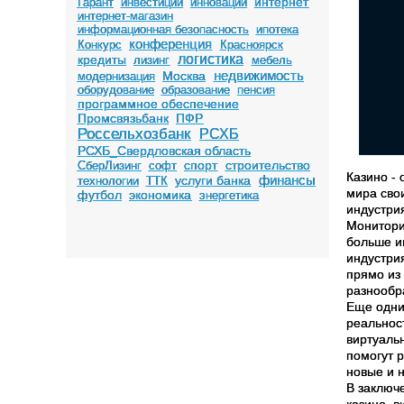
интернет
Гарант
инвестиции
инновации
интернет-магазин
информационная безопасность
ипотека
конференция
Конкурс
Красноярск
логистика
кредиты
лизинг
мебель
недвижимость
Москва
модернизация
оборудование
образование
пенсия
программное обеспечение
Промсвязьбанк
ПФР
Россельхозбанк
РСХБ
РСХБ_Свердловская область
спорт
строительство
СберЛизинг
софт
Казино - 
финансы
услуги банка
технологии
ТТК
мира сво
футбол
экономика
энергетика
индустри
Монитори
больше и
индустрия
прямо из
разнообр
Еще одни
реальнос
виртуаль
помогут 
новые и 
В заключе
казино, 