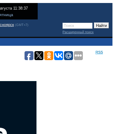
августа 11:38:37
ятница
сноярск
(GMT+7)
Расширенный поиск
RSS