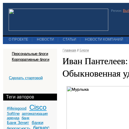
Выб
Регион:
О ПРОЕКТЕ
|
НОВОСТИ
|
СТАТЬИ
|
НОВОСТИ КОМПАНИЙ
|
Главная
//
Блоги
Персональные блоги
Иван Пантелеев:
Корпоративные блоги
Обыкновенная у
Сделать стартовой
Теги авторов
Cisco
#lifeisgood
Softline
автоматизация
аренда
банк
Банк Зенит
банки
бизнес
безопасность