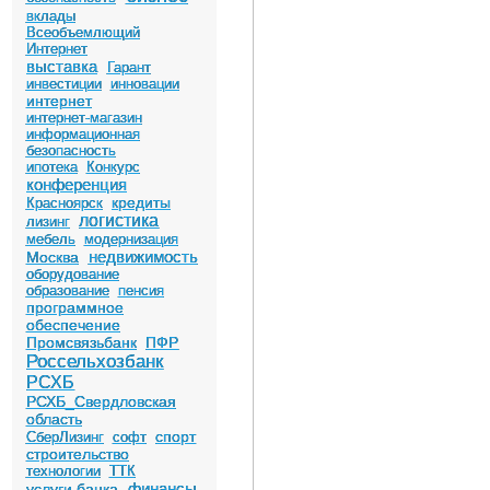
вклады
Всеобъемлющий
Интернет
выставка
Гарант
инвестиции
инновации
интернет
интернет-магазин
информационная
безопасность
ипотека
Конкурс
конференция
кредиты
Красноярск
логистика
лизинг
мебель
модернизация
недвижимость
Москва
оборудование
образование
пенсия
программное
обеспечение
Промсвязьбанк
ПФР
Россельхозбанк
РСХБ
РСХБ_Свердловская
область
спорт
СберЛизинг
софт
строительство
технологии
ТТК
финансы
услуги банка