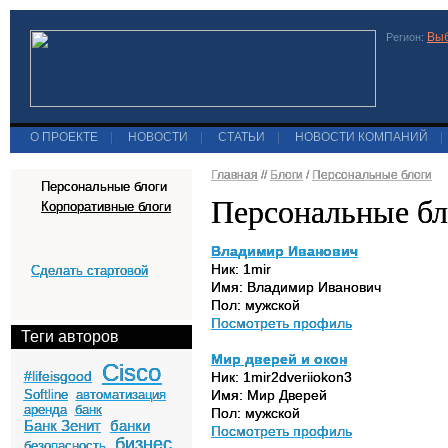
Выб
Регион:
О ПРОЕКТЕ
|
НОВОСТИ
|
СТАТЬИ
|
НОВОСТИ КОМПАНИЙ
|
Главная
//
Блоги
/
Персональные блоги
Персональные блоги
Персональные бл
Корпоративные блоги
Владимир Иванович
Ник: 1mir
Сделать стартовой
Имя: Владимир Иванович
Пол: мужской
Посмотреть профиль
Теги авторов
Мир дверей и окон
Cisco
#lifeisgood
Ник: 1mir2dveriiokon3
Softline
автоматизация
Имя: Мир Дверей
аренда
банк
Пол: мужской
Банк Зенит
банки
Посмотреть профиль
бизнес
безопасность