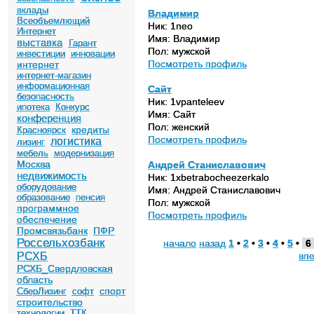
вклады
Владимир
Всеобъемлющий
Ник: 1neo
Интернет
Имя: Владимир
выставка
Гарант
Пол: мужской
инвестиции
инновации
Посмотреть профиль
интернет
интернет-магазин
информационная
Сайт
безопасность
Ник: 1vpanteleev
ипотека
Конкурс
Имя: Сайт
конференция
Пол: женский
кредиты
Красноярск
Посмотреть профиль
логистика
лизинг
мебель
модернизация
Москва
Андрей Станиславович
недвижимость
Ник: 1xbetrabocheezerkalo
оборудование
Имя: Андрей Станиславович
образование
пенсия
Пол: мужской
программное
Посмотреть профиль
обеспечение
Промсвязьбанк
ПФР
Россельхозбанк
начало
назад
1
•
2
•
3
•
4
•
5
•
6
вп
РСХБ
РСХБ_Свердловская
область
спорт
СберЛизинг
софт
строительство
технологии
ТТК