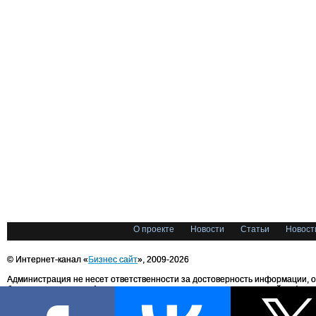
О проекте
Новости
Статьи
Новост
© Интернет-канал «
Бизнес сайт
», 2009-2026
Администрация не несет ответственности за достоверность информации, 
блоггерами портала. Администрация не предоставляет справочной информ
Все права на любые материалы, опубликованные на сайте, защищены в соответстви