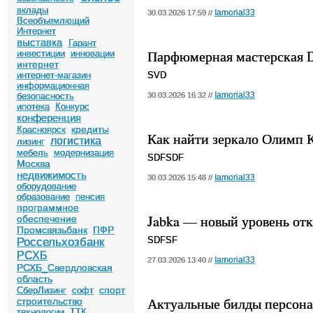
вклады
Iamorial33
30.03.2026 17:59 //
Всеобъемлющий
Интернет
выставка
Гарант
Парфюмерная мастерская D
инвестиции
инновации
интернет
интернет-магазин
SVD
информационная
Iamorial33
безопасность
30.03.2026 16:32 //
ипотека
Конкурс
конференция
кредиты
Красноярск
Как найти зеркало Олимп К
логистика
лизинг
мебель
модернизация
SDFSDF
Москва
недвижимость
Iamorial33
30.03.2026 15:48 //
оборудование
образование
пенсия
программное
Jabka — новый уровень отк
обеспечение
Промсвязьбанк
ПФР
SDFSF
Россельхозбанк
РСХБ
Iamorial33
27.03.2026 13:40 //
РСХБ_Свердловская
область
спорт
СберЛизинг
софт
Актуальные билды персонаж
строительство
технологии
ТТК