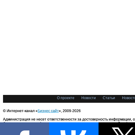
О проекте
Новости
Статьи
Новост
© Интернет-канал «
Бизнес сайт
», 2009-2026
Администрация не несет ответственности за достоверность информации, 
блоггерами портала. Администрация не предоставляет справочной информ
Все права на любые материалы, опубликованные на сайте, защищены в соответстви