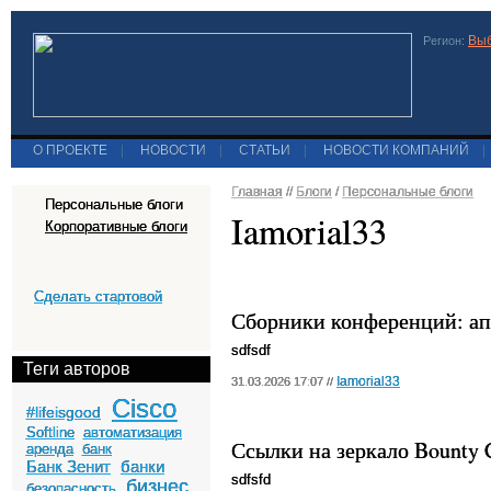
Выб
Регион:
О ПРОЕКТЕ
|
НОВОСТИ
|
СТАТЬИ
|
НОВОСТИ КОМПАНИЙ
|
Главная
//
Блоги
/
Персональные блоги
Персональные блоги
Iamorial33
Корпоративные блоги
Сделать стартовой
Сборники конференций: ап
sdfsdf
Теги авторов
Iamorial33
31.03.2026 17:07 //
Cisco
#lifeisgood
Softline
автоматизация
Ссылки на зеркало Bounty 
аренда
банк
Банк Зенит
банки
sdfsfd
бизнес
безопасность