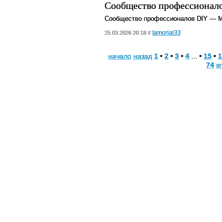
Сообщество профессионало
Сообщество профессионалов DIY — M
Iamorial33
25.03.2026 20:18 //
начало
назад
1
•
2
•
3
•
4
... •
15
•
1
74
в