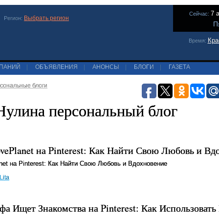
7 
Сейчас:
Выбрать регион
Регион:
П
Кра
Время:
МПАНИЙ
|
ОБЪЯВЛЕНИЯ
|
АНОНСЫ
|
БЛОГИ
|
ГАЗЕТА
сональные блоги
Нулина персональный блог
vePlanet на Pinterest: Как Найти Свою Любовь и Вд
net на Pinterest: Как Найти Свою Любовь и Вдохновение
Lita
а Ищет Знакомства на Pinterest: Как Использовать