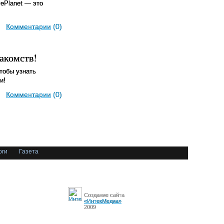
ePlanet — это
Комментарии
(0)
акомств!
тобы узнать
и!
Комментарии
(0)
оги
Газета
Создание сайта
«ИнтекМедиа»
2009