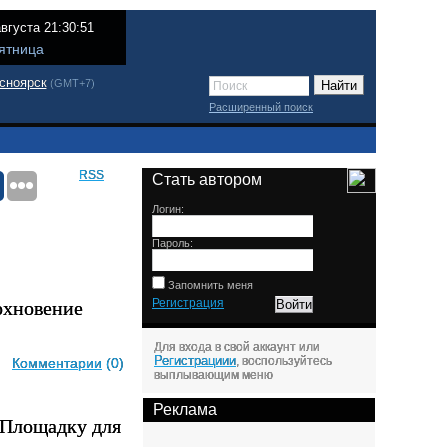
августа 21:30:51
ятница
сноярск
(GMT+7)
Расширенный поиск
RSS
Стать автором
Логин:
Пароль:
Запомнить меня
охновение
Регистрация
Для входа в свой аккаунт или
Регистрациии
, воспользуйтесь
Комментарии
(0)
выплывающим меню
Реклама
 Площадку для