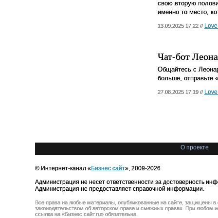
свою вторую полови
именно то место, к
Love
13.09.2025 17:22 //
Чат-бот Леон
Общайтесь с Леонар
больше, отправьте 
Love
27.08.2025 17:19 //
О проекте
© Интернет-канал «
Бизнес сайт
», 2009-2026
Администрация не несет ответственности за достоверность инф
Администрация не предоставляет справочной информации.
Все права на любые материалы, опубликованные на сайте, защищены в
законодательством об авторском праве и смежных правах. При любом и
ссылка на «Бизнес сайт.ru» обязательна.