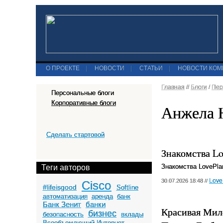
О ПРОЕКТЕ
|
НОВОСТИ
|
СТАТЬИ
|
НОВОСТИ КО
Главная
//
Блоги
/
Пер
Персональные блоги
Корпоративные блоги
Анжела 
Сделать стартовой
Знакомства Lo
Знакомства LovePla
Теги авторов
Love
30.07.2026 18:48 //
Cisco
#lifeisgood
Softline
автоматизация
аренда
банк
Банк Зенит
банки
Красивая Милф
бизнес
безопасность
вклады
Всеобъемлющий Интернет