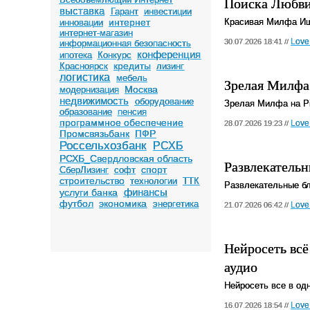
Поиска Любв
выставка
Гарант
инвестиции
интернет
Красивая Милфа Ище
инновации
интернет-магазин
Love
30.07.2026 18:41 //
информационная безопасность
конференция
ипотека
Конкурс
кредиты
Красноярск
лизинг
логистика
мебель
Зрелая Милфа 
Москва
модернизация
недвижимость
оборудование
Зрелая Милфа на Pi
образование
пенсия
программное обеспечение
Love
28.07.2026 19:23 //
Промсвязьбанк
ПФР
Россельхозбанк
РСХБ
РСХБ_Свердловская область
Развлекательн
спорт
СберЛизинг
софт
строительство
технологии
ТТК
Развлекательные бло
финансы
услуги банка
футбол
экономика
энергетика
Love
21.07.2026 06:42 //
Нейросеть всё
аудио
Нейросеть все в одн
Love
16.07.2026 18:54 //