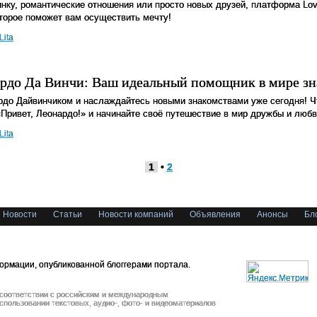
нку, романтические отношения или просто новых друзей, платформа Lov
оторое поможет вам осуществить мечту!
Lita
ардо Да Винчи: Ваш идеальный помощник в мире зн
до Дайвинчиком и наслаждайтесь новыми знакомствами уже сегодня! Ч
«Привет, Леонардо!» и начинайте своё путешествие в мир дружбы и любв
Lita
1
•
2
Новости
Статьи
Новости компаний
Объявления
Анонсы
Бл
ормации, опубликованной блоггерами портала.
 соответствии с российским и международным
спользовании текстовых, аудио-, фото- и видеоматериалов