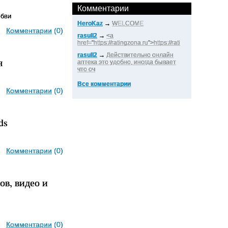
Комментарии
юбви
HeroKaz
→
WELCOME
Комментарии
(0)
rasull2
→
<a
href="https://ratingzona.ru">https://rati
rasull2
→
Действительно онлайн
я
аптека это удобно, иногда бывает
что оч
Все комментарии
Комментарии
(0)
ds
Комментарии
(0)
ов, видео и
Комментарии
(0)