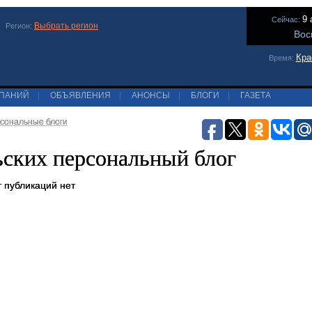
9 
Сейчас:
Выбрать регион
Регион:
Вос
Кра
Время:
МПАНИЙ
|
ОБЪЯВЛЕНИЯ
|
АНОНСЫ
|
БЛОГИ
|
ГАЗЕТА
сональные блоги
ских персональный блог
 публикаций нет