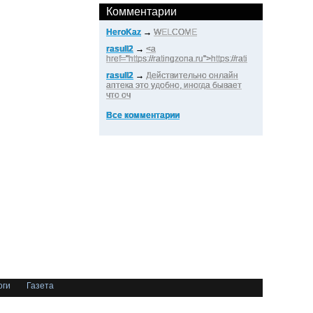
Комментарии
HeroKaz
→
WELCOME
rasull2
→
<a
href="https://ratingzona.ru">https://rati
rasull2
→
Действительно онлайн
аптека это удобно, иногда бывает
что оч
Все комментарии
оги
Газета