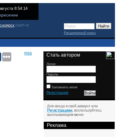
августа 8:54:14
кресение
сноярск
(GMT+7)
Расширенный поиск
RSS
Стать автором
Логин:
Пароль:
Запомнить меня
Регистрация
Для входа в свой аккаунт или
Регистрациии
, воспользуйтесь
выплывающим меню
Реклама