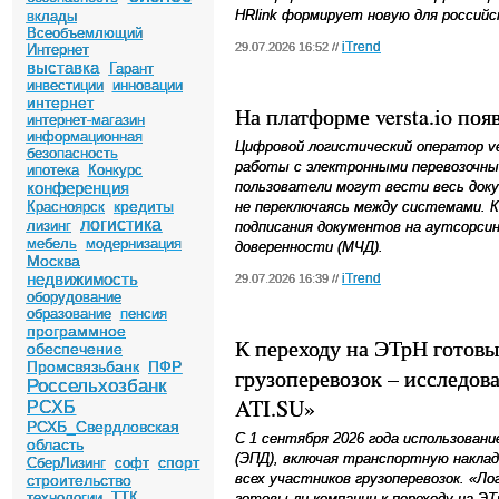
HRlink формирует новую для россий
вклады
Всеобъемлющий
iTrend
29.07.2026 16:52 //
Интернет
выставка
Гарант
инвестиции
инновации
интернет
На платформе versta.io по
интернет-магазин
информационная
Цифровой логистический оператор ver
безопасность
работы с электронными перевозочны
ипотека
Конкурс
конференция
пользователи могут вести весь доку
кредиты
Красноярск
не переключаясь между системами. 
логистика
лизинг
подписания документов на аутсорсин
мебель
модернизация
доверенности (МЧД).
Москва
недвижимость
iTrend
29.07.2026 16:39 //
оборудование
образование
пенсия
программное
К переходу на ЭТрН готовы
обеспечение
Промсвязьбанк
ПФР
грузоперевозок – исследо
Россельхозбанк
ATI.SU»
РСХБ
РСХБ_Свердловская
С 1 сентября 2026 года использован
область
(ЭПД), включая транспортную накла
спорт
СберЛизинг
софт
всех участников грузоперевозок. «Л
строительство
технологии
ТТК
готовы ли компании к переходу на 