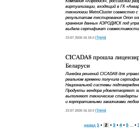
Компания «Аэродиск», российский ра
виртуализации, входящий в ГК «Аква
технологии MetroCluster совместно с
результатам тестирования Orion so
хранения данных АЭРОДИСК под упра
выдала сертификат совместимости
iTrend
23.07.2026 16:16 //
CICADA8 прошла лицензиро
Беларуси
Линейка решений CICADA8 для управ
реальном времени получила сертиф
Национальной системы подтвержден
Продукты вендора удовлетворяют з
выполняют технические стандарты 
и корпоративными заказчиками любог
iTrend
23.07.2026 16:10 //
назад
1
•
2
•
3
•
4
•
5
... •