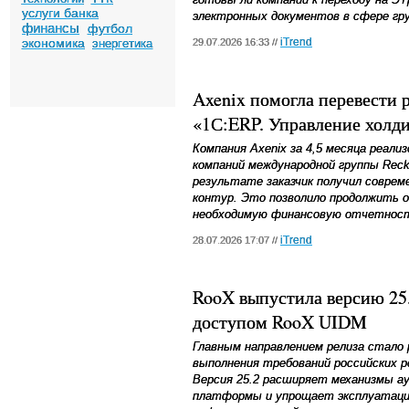
услуги банка
электронных документов в сфере гру
финансы
футбол
экономика
iTrend
энергетика
29.07.2026 16:33 //
Axenix помогла перевести 
«1С:ERP. Управление холд
Компания Axenix за 4,5 месяца реали
компаний международной группы Recki
результате заказчик получил совре
контур. Это позволило продолжить 
необходимую финансовую отчетност
iTrend
28.07.2026 17:07 //
RooX выпустила версию 25
доступом RooX UIDM
Главным направлением релиза стало
выполнения требований российских 
Версия 25.2 расширяет механизмы 
платформы и упрощает эксплуатацию