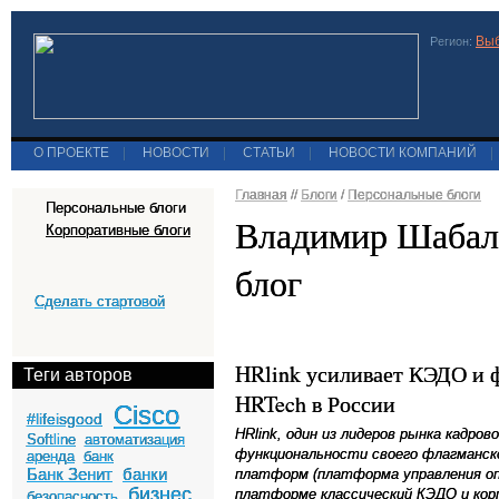
Выб
Регион:
О ПРОЕКТЕ
|
НОВОСТИ
|
СТАТЬИ
|
НОВОСТИ КОМПАНИЙ
|
Главная
//
Блоги
/
Персональные блоги
Персональные блоги
Владимир Шабал
Корпоративные блоги
блог
Сделать стартовой
HRlink усиливает КЭДО и 
Теги авторов
HRTech в России
Cisco
#lifeisgood
HRlink, один из лидеров рынка кадро
Softline
автоматизация
функциональности своего флагманск
аренда
банк
Банк Зенит
банки
платформ (платформа управления оп
бизнес
платформе классический КЭДО и кор
безопасность