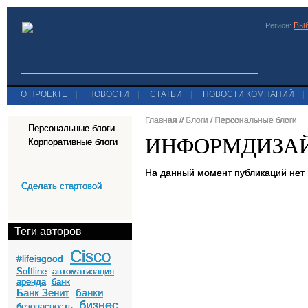
Выб
Регион:
О ПРОЕКТЕ
|
НОВОСТИ
|
СТАТЬИ
|
НОВОСТИ КОМПАНИЙ
|
Главная
//
Блоги
/
Персональные блоги
Персональные блоги
ИНФОРМДИЗА
Корпоративные блоги
На данный момент публикаций нет
Сделать стартовой
Теги авторов
Cisco
#lifeisgood
Softline
автоматизация
аренда
банк
Банк Зенит
банки
бизнес
безопасность