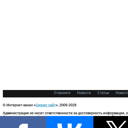
О проекте
Новости
Статьи
Новост
© Интернет-канал «
Бизнес сайт
», 2009-2026
Администрация не несет ответственности за достоверность информации, 
блоггерами портала. Администрация не предоставляет справочной информ
Все права на любые материалы, опубликованные на сайте, защищены в соответстви