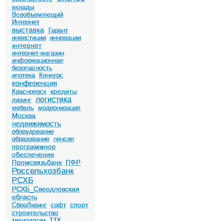
вклады
Всеобъемлющий
Интернет
выставка
Гарант
инвестиции
инновации
интернет
интернет-магазин
информационная
безопасность
ипотека
Конкурс
конференция
кредиты
Красноярск
логистика
лизинг
мебель
модернизация
Москва
недвижимость
оборудование
образование
пенсия
программное
обеспечение
Промсвязьбанк
ПФР
Россельхозбанк
РСХБ
РСХБ_Свердловская
область
спорт
СберЛизинг
софт
строительство
технологии
ТТК