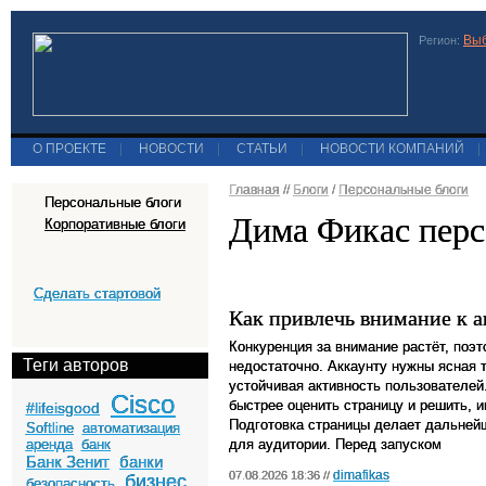
Выб
Регион:
О ПРОЕКТЕ
|
НОВОСТИ
|
СТАТЬИ
|
НОВОСТИ КОМПАНИЙ
|
Главная
//
Блоги
/
Персональные блоги
Персональные блоги
Дима Фикас перс
Корпоративные блоги
Сделать стартовой
Как привлечь внимание к а
Конкуренция за внимание растёт, поэ
Теги авторов
недостаточно. Аккаунту нужны ясная 
устойчивая активность пользователей
Cisco
быстрее оценить страницу и решить, и
#lifeisgood
Подготовка страницы делает дальней
Softline
автоматизация
аренда
банк
для аудитории. Перед запуском
Банк Зенит
банки
dimafikas
07.08.2026 18:36 //
бизнес
безопасность