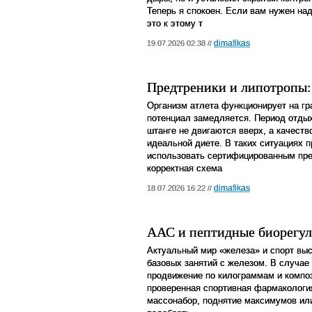
Теперь я спокоен. Если вам нужен на
это к этому т
dimafikas
19.07.2026 02:38 //
Предтреники и липотропы:
Организм атлета функционирует на гр
потенциал замедляется. Период отдых
штанге не двигаются вверх, а качест
идеальной диете. В таких ситуациях
использовать сертифицированным пре
корректная схема
dimafikas
18.07.2026 16:22 //
ААС и пептидные биорегуля
Актуальный мир «железа» и спорт вы
базовых занятий с железом. В случае
продвижение по килограммам и композ
проверенная спортивная фармакология
массонабор, поднятие максимумов ил