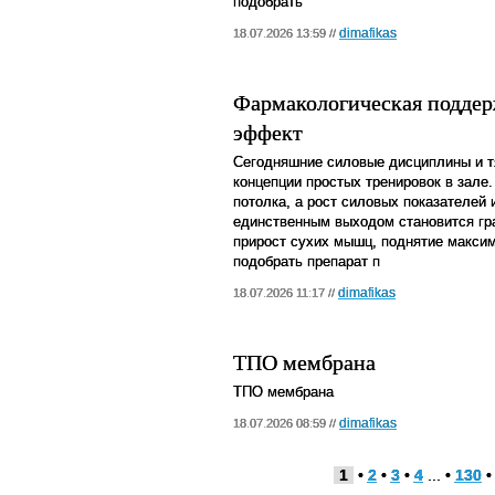
подобрать
dimafikas
18.07.2026 13:59 //
Фармакологическая поддер
эффект
Сегодняшние силовые дисциплины и т
концепции простых тренировок в зале.
потолка, а рост силовых показателей
единственным выходом становится г
прирост сухих мышц, поднятие макси
подобрать препарат п
dimafikas
18.07.2026 11:17 //
ТПО мембрана
ТПО мембрана
dimafikas
18.07.2026 08:59 //
1
•
2
•
3
•
4
... •
130