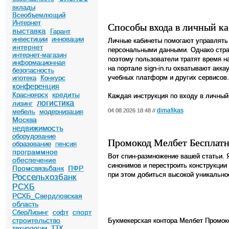
вклады
Всеобъемлющий
Интернет
Способы входа в личный к
выставка
Гарант
инвестиции
инновации
Личные кабинеты помогают управлять
интернет
персональными данными. Однако стра
интернет-магазин
поэтому пользователи тратят время н
информационная
на портале sign-in.ru охватывают акка
безопасность
учебных платформ и других сервисов.
ипотека
Конкурс
конференция
кредиты
Красноярск
Каждая инструкция по входу в личный
логистика
лизинг
dimafikas
04.08.2026 18:48 //
мебель
модернизация
Москва
недвижимость
оборудование
Промокод Мелбет Бесплат
образование
пенсия
программное
Вот спин-размножение вашей статьи. 
обеспечение
синонимов и перестроить конструкции 
Промсвязьбанк
ПФР
при этом добиться высокой уникально
Россельхозбанк
РСХБ
РСХБ_Свердловская
область
спорт
СберЛизинг
софт
строительство
Букмекерская контора Мелбет Промок
технологии
ТТК