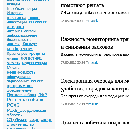
помогают решать
вклады
Всеобъемлющий
ИИ-агенты для бизнеса: что это такое
Интернет
выставка
Гарант
marski
08.08.2026 00:41 //
инвестиции
инновации
интернет
интернет-магазин
информационная
Важность мониторинга тра
безопасность
ипотека
Конкурс
и снижения расходов
конференция
кредиты
Красноярск
Важность мониторинга транспорта для
логистика
лизинг
marski
мебель
модернизация
07.08.2026 23:18 //
Москва
недвижимость
оборудование
Электронная очередь для 
образование
пенсия
программное
удобство, порядок и контро
обеспечение
Промсвязьбанк
ПФР
Электронная очередь для медицинских
Россельхозбанк
marski
07.08.2026 17:19 //
РСХБ
РСХБ_Свердловская
область
спорт
СберЛизинг
софт
Дом из газобетона под кл
строительство
технологии
ТТК