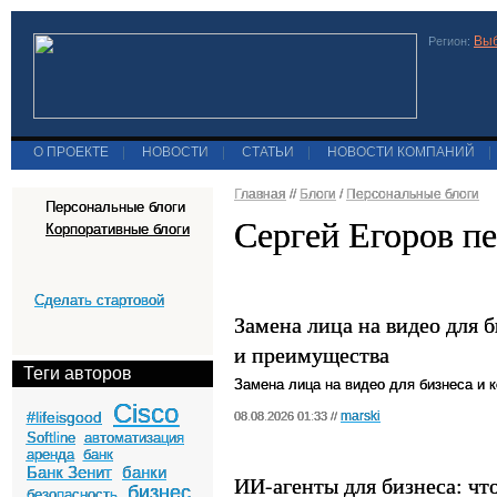
Выб
Регион:
О ПРОЕКТЕ
|
НОВОСТИ
|
СТАТЬИ
|
НОВОСТИ КОМПАНИЙ
|
Главная
//
Блоги
/
Персональные блоги
Персональные блоги
Сергей Егоров п
Корпоративные блоги
Сделать стартовой
Замена лица на видео для б
и преимущества
Теги авторов
Замена лица на видео для бизнеса и к
Cisco
#lifeisgood
marski
08.08.2026 01:33 //
Softline
автоматизация
аренда
банк
Банк Зенит
банки
ИИ-агенты для бизнеса: что
бизнес
безопасность