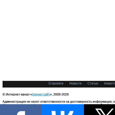
О проекте
Новости
Статьи
Новост
© Интернет-канал «
Бизнес сайт
», 2009-2026
Администрация не несет ответственности за достоверность информации, 
блоггерами портала. Администрация не предоставляет справочной информ
Все права на любые материалы, опубликованные на сайте, защищены в соответстви