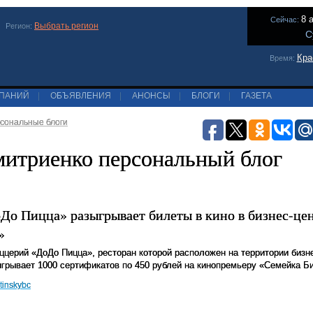
8 
Сейчас:
Выбрать регион
Регион:
С
Кра
Время:
МПАНИЙ
|
ОБЪЯВЛЕНИЯ
|
АНОНСЫ
|
БЛОГИ
|
ГАЗЕТА
сональные блоги
митриенко персональный блог
До Пицца» разыгрывает билеты в кино в бизнес-це
»
ццерий «ДоДо Пицца», ресторан которой расположен на территории бизн
ыгрывает 1000 сертификатов по 450 рублей на кинопремьеру «Семейка Б
tinskybc