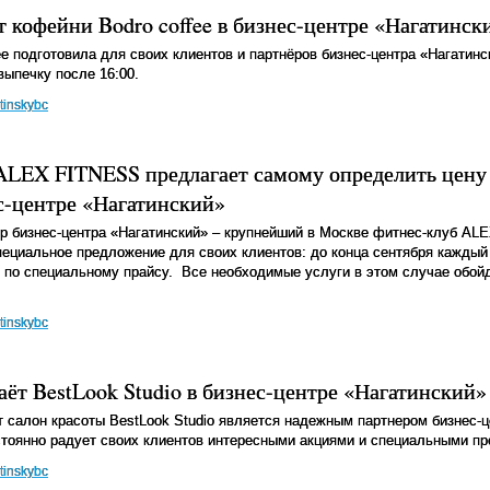
т кофейни Bodro coffee в бизнес-центре «Нагатинск
ee подготовила для своих клиентов и партнёров бизнес-центра «Нагатин
выпечку после 16:00.
tinskybc
ALEX FITNESS предлагает самому определить цену
с-центре «Нагатинский»
р бизнес-центра «Нагатинский» – крупнейший в Москве фитнес-клуб AL
пециальное предложение для своих клиентов: до конца сентября каждый
 по специальному прайсу. Все необходимые услуги в этом случае обойд
tinskybc
ёт BestLook Studio в бизнес-центре «Нагатинский»
т салон красоты BestLook Studio является надежным партнером бизнес-ц
стоянно радует своих клиентов интересными акциями и специальными п
tinskybc