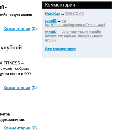
Комментарии
ий»
HeroKaz
→
WELCOME
ский» новую акцию:
rasull2
→
<a
href="https://ratingzona.ru">https://rati
Комментарии
(0)
rasull2
→
Действительно онлайн
аптека это удобно, иногда бывает
что оч
 клубной
Все комментарии
EX FITNESS –
 сможет собрать
утся всего в 900
Комментарии
(0)
ентра
редложениями.
Комментарии
(0)