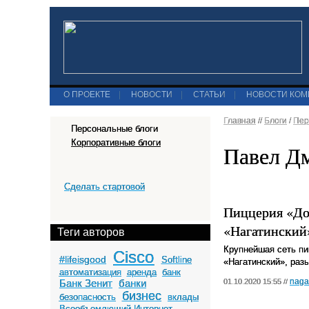
О ПРОЕКТЕ
|
НОВОСТИ
|
СТАТЬИ
|
НОВОСТИ КО
Главная
//
Блоги
/
Пер
Персональные блоги
Корпоративные блоги
Павел Д
Сделать стартовой
Пиццерия «До
«Нагатинский
Теги авторов
Крупнейшая сеть пи
Cisco
#lifeisgood
Softline
«Нагатинский», раз
автоматизация
аренда
банк
naga
Банк Зенит
банки
01.10.2020 15:55 //
бизнес
безопасность
вклады
Всеобъемлющий Интернет