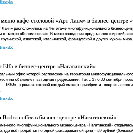
tinskybc
 меню кафе-столовой «Арт Ланч» в бизнес-центре 
 Ланч» расположилось на 4-м этаже многофункционального бизнес-центр
и от метро «Коломенская». В меню заведения представлен широкий асс
 грузинской, азиатской, итальянской, французской и других кухонь мира.
tinskybc
 Elfa в бизнес-центре «Нагатинский»
тральный офис которой расположен на территории многофункционального
месячно объявляет
выгодные предложения. Так с 1 по 30 сентября пров
 — 15%!», в рамках которой каждый сможет приобрести товар из ассорт
.
tinskybc
 Bodro coffee в бизнес-центре «Нагатинский»
еменного многофункционального бизнес-центра «Нагатинский» открылась
e
, где всё продаётся по одной фиксированной цене – 59 рублей (большо