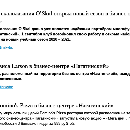
 скалолазания O’Skal открыл новый сезон в бизнес-
»
лолазания
O’Skal
давно уже
является надёжным партнёром многофу
гатинский». 1 сентября клуб возобновил свою работу и открыл наб
т на новый учебный сезон 2020 – 2021.
tinskybc
виса Larson в бизнес-центре «Нагатинский»
, расположенный на территории бизнес-центра «Нагатинский», всегд
ложениями.
tinskybc
omino's Pizza в бизнес-центре «Нагатинский»
у миру сеть пиццерий Domino's Pizza ресторан которой расположен на т
го бизнес-центра «Нагатинский» запустила новую акцию – «Мега дни», 
обрести 3 большие пиццы за 999 рублей.