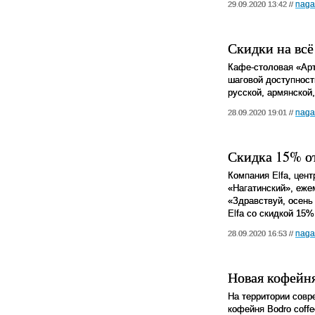
naga
29.09.2020 13:42 //
Скидки на всё
Кафе-столовая «Арт
шаговой доступност
русской, армянской,
naga
28.09.2020 19:01 //
Скидка 15% от
Компания Elfa, цен
«Нагатинский», еже
«Здравствуй, осень
Elfa со скидкой 15%
naga
28.09.2020 16:53 //
Новая кофейня
На территории совр
кофейня
Bodro
coffe