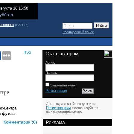
августа 18:16:58
уббота
сноярск
(GMT+7)
Расширенный поиск
RSS
Стать автором
Логин:
Пароль:
Запомнить меня
нтре
Регистрация
Для входа в свой аккаунт или
Регистрациии
ес-центра
, воспользуйтесь
выплывающим меню
игфутов».
Комментарии
(0)
Реклама