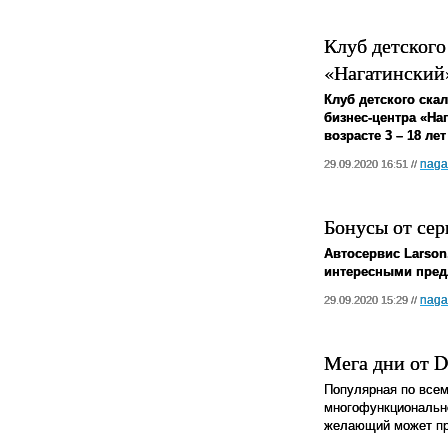
Клуб детского
«Нагатинский
Клуб детского ска
бизнес-центра «На
возрасте 3 – 18 ле
naga
29.09.2020 16:51 //
Бонусы от сер
Автосервис Larson
интересными пред
naga
29.09.2020 15:29 //
Мега дни от D
Популярная по всем
многофункционально
желающий может при