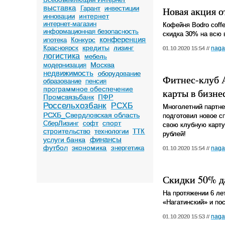
выставка
Гарант
инвестиции
Новая акция о
интернет
инновации
интернет-магазин
Кофейня Bodro coff
информационная безопасность
скидка 30% на всю 
конференция
ипотека
Конкурс
кредиты
Красноярск
лизинг
naga
01.10.2020 15:54 //
логистика
мебель
Москва
модернизация
недвижимость
оборудование
Фитнес-клуб 
образование
пенсия
программное обеспечение
карты в бизне
Промсвязьбанк
ПФР
Россельхозбанк
РСХБ
Многолетний партне
РСХБ_Свердловская область
подготовил новое с
спорт
СберЛизинг
софт
свою клубную карту
строительство
технологии
ТТК
рублей!
финансы
услуги банка
футбол
экономика
энергетика
naga
01.10.2020 15:54 //
Скидки 50% да
На протяжении 6 ле
«Нагатинский» и по
naga
01.10.2020 15:53 //