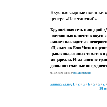
Вкусные сырные новинки о
центре «Нагатинский»
Крупнейшая сеть пиццерий «Д
постоянных клиентов вкусны
сможет насладиться невероя
«Цыпленок Блю Чиз» и оцени
цыпленка, сочных томатов и 
моцарелла. Итальянские трав
дополнят главные ингредиен
nagatinskybc
05.02.2021 18:31 //
начало
назад
1
•
2
•
3
•
4
•
5
•
6
•
7
18
в