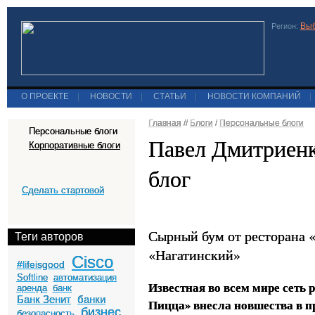
Выб
Регион:
О ПРОЕКТЕ
|
НОВОСТИ
|
СТАТЬИ
|
НОВОСТИ КОМПАНИЙ
|
Главная
//
Блоги
/
Персональные блоги
Персональные блоги
Павел Дмитриен
Корпоративные блоги
блог
Сделать стартовой
Сырный бум от ресторана 
Теги авторов
«Нагатинский»
Cisco
#lifeisgood
Softline
автоматизация
Известная во всем мире сеть
аренда
банк
Банк Зенит
банки
Пицца» внесла новшества в п
бизнес
безопасность