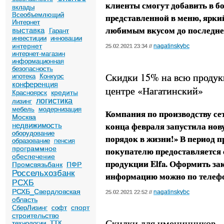
клиенты смогут добавить в б
вклады
Всеобъемлющий
представленной в меню, ярки
Интернет
любимым вкусом до последне
выставка
Гарант
инвестиции
инновации
интернет
nagatinskybc
25.02.2021 23:34 //
интернет-магазин
информационная
безопасность
Скидки 15% на всю продукц
ипотека
Конкурс
конференция
центре «Нагатинский»
кредиты
Красноярск
логистика
лизинг
мебель
модернизация
Компания по производству сет
Москва
конца февраля запустила нов
недвижимость
оборудование
порядок в жизни!» В период 
образование
пенсия
программное
покупателю предоставляется 
обеспечение
продукции Elfa. Оформить за
Промсвязьбанк
ПФР
Россельхозбанк
информацию можно по телефону
РСХБ
РСХБ_Свердловская
nagatinskybc
25.02.2021 22:52 //
область
спорт
СберЛизинг
софт
строительство
Скидки для именинников –
технологии
ТТК