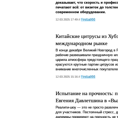
доказывает, что скорость и професс
печатают всё: от визиток до толсте
современном оборудовании.
Fireball66
12.03.2025 17:49 //
Китайские цитрусы из Хубэ
международном рынке
В конце декабря Великий Новгород в Р
рабочие развешивали праздничную ил
царила атмосфера предстоящего праз
красуются крупные партии цитрусов и
внимание многочисленных покупателе
Fireball66
12.03.2025 15:16 //
Испытание на прочность: 
Евгения Давлетшина в «Вы
Реалити-шоу — это не просто развлеч
для участников. Постоянный стресс,
дилеммы проверяют на прочность не 