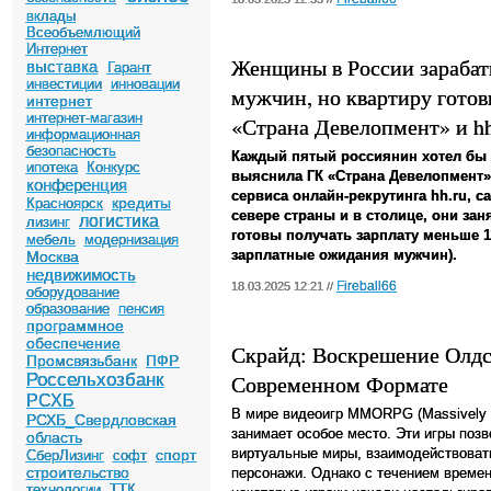
вклады
Всеобъемлющий
Интернет
Женщины в России зарабат
выставка
Гарант
инвестиции
инновации
мужчин, но квартиру готов
интернет
интернет-магазин
«Страна Девелопмент» и hh
информационная
безопасность
Каждый пятый россиянин хотел бы 
ипотека
Конкурс
выяснила ГК «Страна Девелопмент»
конференция
сервиса онлайн-рекрутинга hh.ru, 
кредиты
Красноярск
севере страны и в столице, они за
логистика
лизинг
готовы получать зарплату меньше 1
мебель
модернизация
зарплатные ожидания мужчин).
Москва
недвижимость
Fireball66
18.03.2025 12:21 //
оборудование
образование
пенсия
программное
обеспечение
Скрайд: Воскрешение Ол
Промсвязьбанк
ПФР
Россельхозбанк
Современном Формате
РСХБ
В мире видеоигр MMORPG (Massively Mu
РСХБ_Свердловская
занимает особое место. Эти игры поз
область
виртуальные миры, взаимодействовать
спорт
СберЛизинг
софт
строительство
персонажи. Однако с течением времени
технологии
ТТК