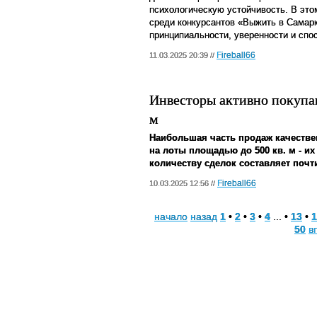
психологическую устойчивость. В это
среди конкурсантов «Выжить в Самарк
принципиальности, уверенности и спо
Fireball66
11.03.2025 20:39 //
Инвесторы активно покупа
м
Наибольшая часть продаж качеств
на лоты площадью до 500 кв. м - и
количеству сделок составляет почт
Fireball66
10.03.2025 12:56 //
начало
назад
1
•
2
•
3
•
4
... •
13
•
1
50
в