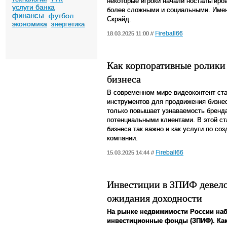
некоторые игроки начали ностальгир
услуги банка
более сложными и социальными. Именн
финансы
футбол
Скрайд.
экономика
энергетика
Fireball66
18.03.2025 11:00 //
Как корпоративные ролики 
бизнеса
В современном мире видеоконтент ст
инструментов для продвижения бизне
только повышает узнаваемость бренда
потенциальными клиентами. В этой ст
бизнеса так важно и как услуги по с
компании.
Fireball66
15.03.2025 14:44 //
Инвестиции в ЗПИФ девело
ожидания доходности
На рынке недвижимости России на
инвестиционные фонды (ЗПИФ). Как