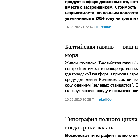
продукт в сфере девелопмента, ко
вместе с застройщиком. Стоимост
недвижимости, по данным консалтин
увеличилась в 2024 году на треть и
Fireball66
14.03.2025 11:20 //
Балтийская гавань — ваш н
моря
Жилой комплекс "Балтийская гавань" 
центре Балтийска, в непосредственной
где городской комфорт и природа гар
среду для жизни. Комплекс состоит и
соблюдением "зеленых стандартов". 
на окружающую среду и повышают кач
Fireball66
13.03.2025 18:28 //
Типография полного цикл
когда сроки важны
Московская типография полного ц