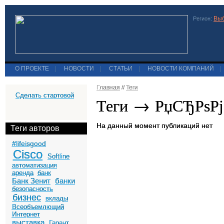
Выб
Регион:
О ПРОЕКТЕ
|
НОВОСТИ
|
СТАТЬИ
|
НОВОСТИ КОМПАНИЙ
|
Главная
//
Теги
Сделать стартовой
Теги → РџСЂРѕР
На данный момент публикаций нет
Теги авторов
#lifeisgood
Cisco
Softline
автоматизация
аренда
банк
Банк Зенит
банки
безопасность
бизнес
вклады
Всеобъемлющий
Интернет
выставка
Гарант