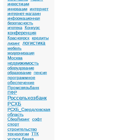
инвестиции
интернет
инновации
интернет-магазин
информационная
безопасность
ипотека
Конкурс
конференция
кредиты
Красноярск
логистика
лизинг
мебель
модернизация
Москва
недвижимость
оборудование
образование
пенсия
программное
обеспечение
Промсвязьбанк
ПФР
Россельхозбанк
РСХБ
РСХБ_Свердловская
область
СберЛизинг
софт
спорт
строительство
технологии
ТТК
услуги банка