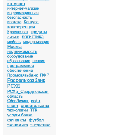
интернет
интернет-магазин
информационная
безопасность
ипотека
Конкурс
конференция
кредиты
Красноярск
логистика
лизинг
мебель
модернизация
Москва
недвижимость
оборудование
образование
пенсия
программное
обеспечение
Промсвязьбанк
ПФР
Россельхозбанк
РСХБ
РСХБ_Свердловская
область
СберЛизинг
софт
спорт
строительство
технологии
ТТК
услуги банка
финансы
футбол
экономика
энергетика