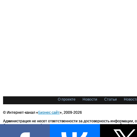
О проекте
Новости
Статьи
Новост
© Интернет-канал «
Бизнес сайт
», 2009-2026
Администрация не несет ответственности за достоверность информации, 
блоггерами портала. Администрация не предоставляет справочной информ
Все права на любые материалы, опубликованные на сайте, защищены в соответстви