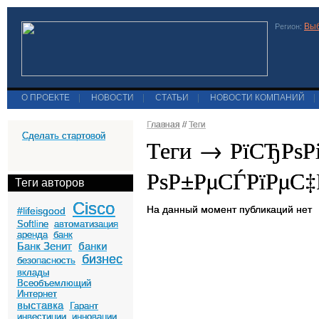
Выб
Регион:
О ПРОЕКТЕ
|
НОВОСТИ
|
СТАТЬИ
|
НОВОСТИ КОМПАНИЙ
|
Главная
//
Теги
Сделать стартовой
Теги → РїСЂРѕР
РѕР±РµСЃРїРµС‡
Теги авторов
Cisco
На данный момент публикаций нет
#lifeisgood
Softline
автоматизация
аренда
банк
Банк Зенит
банки
бизнес
безопасность
вклады
Всеобъемлющий
Интернет
выставка
Гарант
инвестиции
инновации