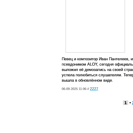
Певец и композитор Иван Пантелеев, 
псевдонимом
ALOY
, сегодня официаль
выложил её демозапись на своей стра
успела полюбиться слушателям. Тепер
вышла в обновлённом виде.
2227
06.09.2025 11:06 //
1
•