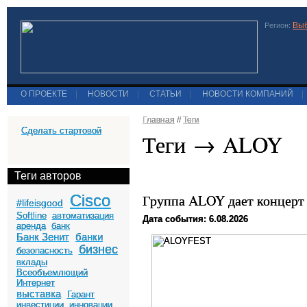
Выб
Регион:
О ПРОЕКТЕ
|
НОВОСТИ
|
СТАТЬИ
|
НОВОСТИ КОМПАНИЙ
|
Главная
//
Теги
Сделать стартовой
Теги → ALOY
Теги авторов
Cisco
Группа ALOY дает концерт
#lifeisgood
Softline
автоматизация
Дата события: 6.08.2026
аренда
банк
Банк Зенит
банки
бизнес
безопасность
вклады
Всеобъемлющий
Интернет
выставка
Гарант
инвестиции
инновации