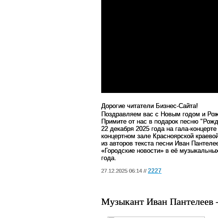
Дорогие читатели Бизнес-Сайта!
Поздравляем вас с Новым годом и Ро
Примите от нас в подарок песню "Рожд
22 декабря 2025 года на гала-концерт
концертном зале Красноярской краево
из авторов текста песни Иван Пантеле
«Городские новости» в её музыкальны
года
.
2227
27.12.2025 06:14 //
Музыкант Иван Пантелеев -