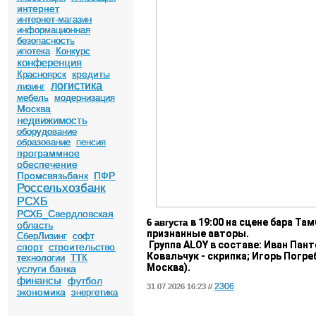
интернет
интернет-магазин
информационная
безопасность
ипотека
Конкурс
конференция
кредиты
Красноярск
логистика
лизинг
мебель
модернизация
Москва
недвижимость
оборудование
образование
пенсия
программное
обеспечение
Промсвязьбанк
ПФР
Россельхозбанк
РСХБ
РСХБ_Свердловская
в 19:00 на сцене бара Та
6 августа
область
признанные авторы.
СберЛизинг
софт
Группа ALOY в составе: Иван Пант
спорт
строительство
Ковальчук - скрипка;
Игорь Погреб
технологии
ТТК
Москва).
услуги банка
финансы
футбол
2306
31.07.2026 16:23 //
экономика
энергетика