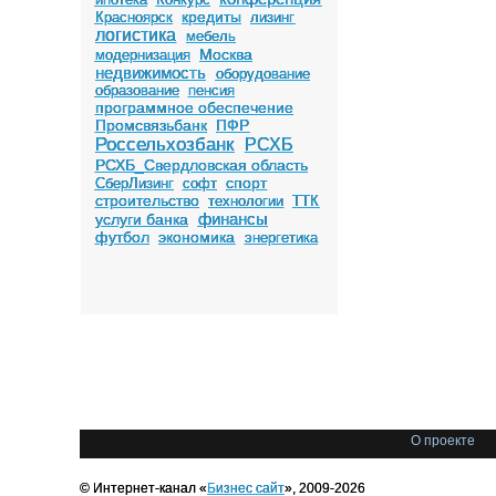
кредиты
Красноярск
лизинг
логистика
мебель
Москва
модернизация
недвижимость
оборудование
образование
пенсия
программное обеспечение
Промсвязьбанк
ПФР
Россельхозбанк
РСХБ
РСХБ_Свердловская область
спорт
СберЛизинг
софт
строительство
технологии
ТТК
финансы
услуги банка
футбол
экономика
энергетика
О проекте
© Интернет-канал «
Бизнес сайт
», 2009-2026