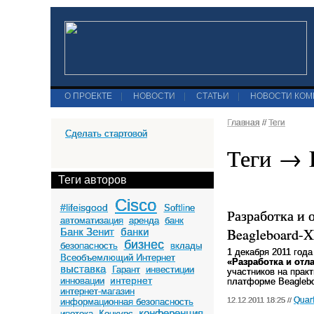
О ПРОЕКТЕ
|
НОВОСТИ
|
СТАТЬИ
|
НОВОСТИ КО
Главная
//
Теги
Сделать стартовой
Теги → 
Теги авторов
Cisco
#lifeisgood
Softline
Разработка и 
автоматизация
аренда
банк
Beagleboard-
Банк Зенит
банки
бизнес
безопасность
вклады
1 декабря 2011 год
Всеобъемлющий Интернет
«Разработка и отл
выставка
Гарант
инвестиции
участников на прак
интернет
инновации
платформе Beagleb
интернет-магазин
Quar
12.12.2011 18:25 //
информационная безопасность
конференция
ипотека
Конкурс