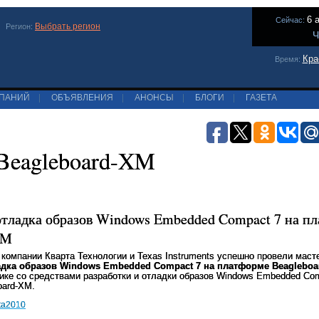
6 
Сейчас:
Выбрать регион
Регион:
Ч
Кра
Время:
МПАНИЙ
|
ОБЪЯВЛЕНИЯ
|
АНОНСЫ
|
БЛОГИ
|
ГАЗЕТА
Beagleboard-XM
отладка образов Windows Embedded Compact 7 на п
XM
а компании
Кварта Технологии и Texas Instruments успешно провели маст
адка образов Windows Embedded Compact 7 на платформе Beagleboa
тике со средствами разработки и отладки образов
Windows Embedded Com
oard-XM.
ta2010