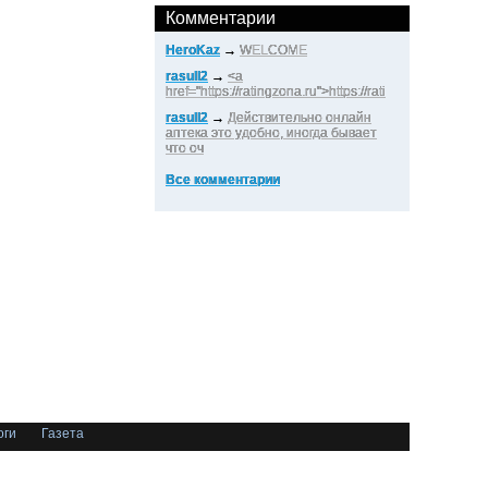
Комментарии
HeroKaz
→
WELCOME
rasull2
→
<a
href="https://ratingzona.ru">https://rati
rasull2
→
Действительно онлайн
аптека это удобно, иногда бывает
что оч
Все комментарии
оги
Газета