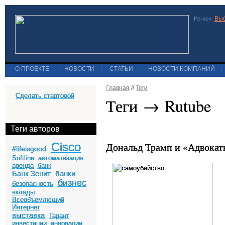
Выб
Регион:
О ПРОЕКТЕ
|
НОВОСТИ
|
СТАТЬИ
|
НОВОСТИ КОМПАНИЙ
|
Главная
//
Теги
Сделать стартовой
Теги → Rutube
Теги авторов
Cisco
Дональд Трамп и «Адвокат
#lifeisgood
Softline
автоматизация
аренда
банк
Банк Зенит
банки
бизнес
безопасность
вклады
Всеобъемлющий
Интернет
выставка
Гарант
инвестиции
инновации