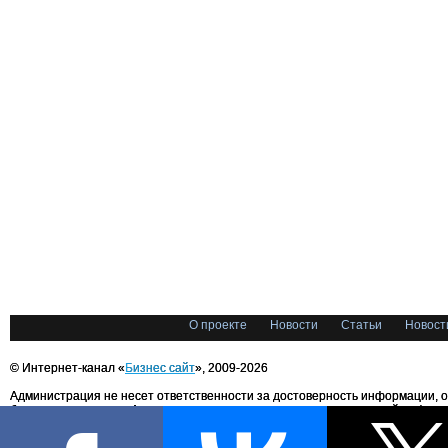
О проекте
Новости
Статьи
Новост
© Интернет-канал «
Бизнес сайт
», 2009-2026
Администрация не несет ответственности за достоверность информации, 
блоггерами портала. Администрация не предоставляет справочной информ
Все права на любые материалы, опубликованные на сайте, защищены в соответстви