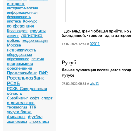
интернет
интернет-магазин
информационная
безопасность
ипотека
Конкурс
конференция
кредиты
Красноярск
- Дональд Трамп обещал прийти, но у
логистика
блондинкой, - говорит одна из геро
лизинг
мебель
модернизация
02311
17.07.2024 12:44 //
Москва
недвижимость
оборудование
образование
пенсия
Рутуб
программное
обеспечение
Данная публикация посвящается прод
Промсвязьбанк
ПФР
Рутубе
Россельхозбанк
РСХБ
wlp11
07.02.2022 09:31 //
РСХБ_Свердловская
область
спорт
СберЛизинг
софт
строительство
технологии
ТТК
услуги банка
финансы
футбол
экономика
энергетика