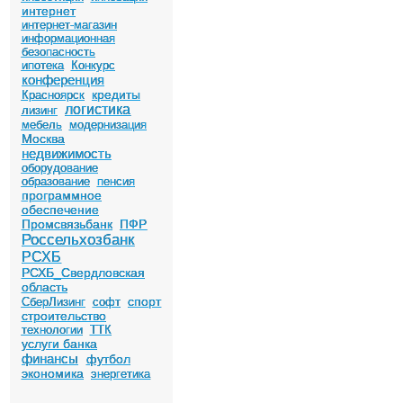
интернет
интернет-магазин
информационная
безопасность
ипотека
Конкурс
конференция
кредиты
Красноярск
логистика
лизинг
мебель
модернизация
Москва
недвижимость
оборудование
образование
пенсия
программное
обеспечение
Промсвязьбанк
ПФР
Россельхозбанк
РСХБ
РСХБ_Свердловская
область
спорт
СберЛизинг
софт
строительство
технологии
ТТК
услуги банка
финансы
футбол
экономика
энергетика