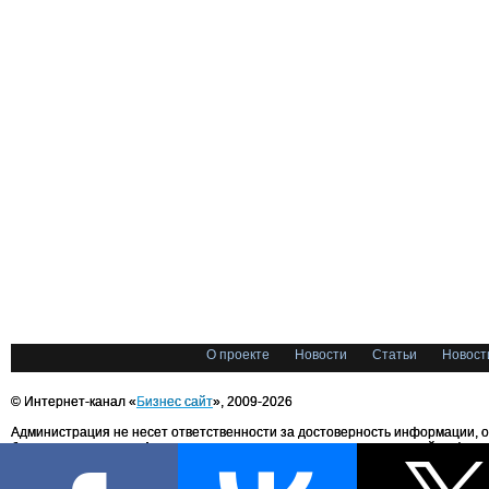
О проекте
Новости
Статьи
Новост
© Интернет-канал «
Бизнес сайт
», 2009-2026
Администрация не несет ответственности за достоверность информации, 
блоггерами портала. Администрация не предоставляет справочной информ
Все права на любые материалы, опубликованные на сайте, защищены в соответстви