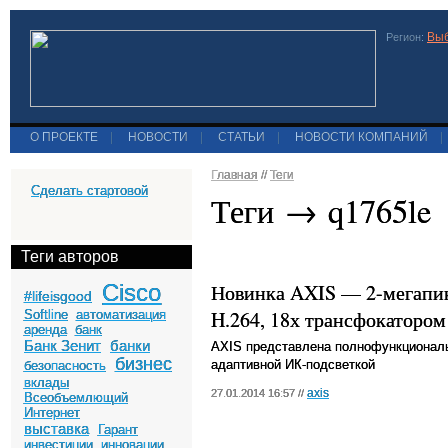
Выб
Регион:
О ПРОЕКТЕ
|
НОВОСТИ
|
СТАТЬИ
|
НОВОСТИ КОМПАНИЙ
|
Главная
//
Теги
Сделать стартовой
Теги → q1765le
Теги авторов
Cisco
Новинка AXIS — 2-мегапик
#lifeisgood
H.264, 18х трансфокатором
Softline
автоматизация
аренда
банк
Банк Зенит
банки
AXIS представлена полнофункциональна
бизнес
адаптивной ИК-подсветкой
безопасность
вклады
axis
27.01.2014 16:57 //
Всеобъемлющий
Интернет
выставка
Гарант
инвестиции
инновации