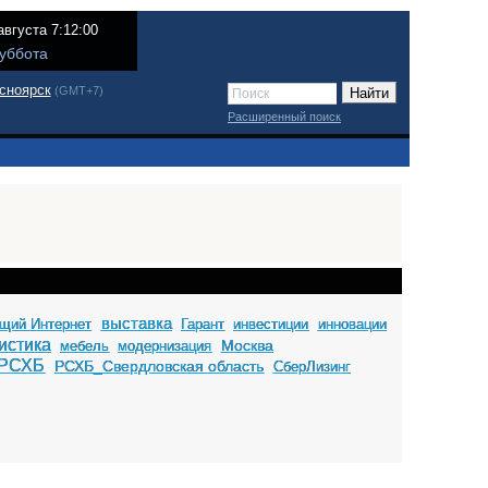
августа 7:12:00
уббота
сноярск
(GMT+7)
Расширенный поиск
выставка
щий Интернет
Гарант
инвестиции
инновации
истика
Москва
мебель
модернизация
РСХБ
РСХБ_Свердловская область
СберЛизинг