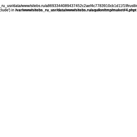
ebs_ru_usr/data/www/sitebs.ru/a8693344089437452c2aef4c7783910cb1d11f1f/trustli
clude') in
/var/www/sitebs_ru_usr/data/www/sitebs.ru/aquilon/tmp/maket#4.phpt