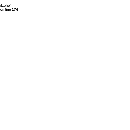
nk.php'
on line
174