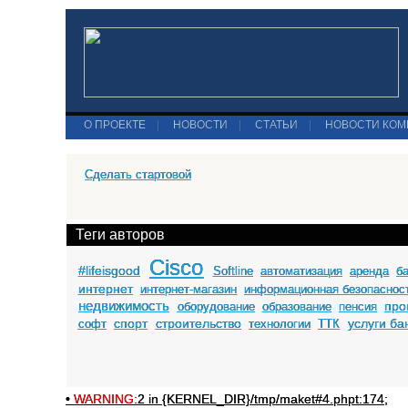
О ПРОЕКТЕ
|
НОВОСТИ
|
СТАТЬИ
|
НОВОСТИ КО
Сделать стартовой
Теги авторов
Cisco
#lifeisgood
Softline
автоматизация
аренда
б
интернет
интернет-магазин
информационная безопаснос
недвижимость
про
оборудование
образование
пенсия
спорт
строительство
услуги ба
софт
технологии
ТТК
•
WARNING:
2 in {KERNEL_DIR}/tmp/maket#4.phpt:174;