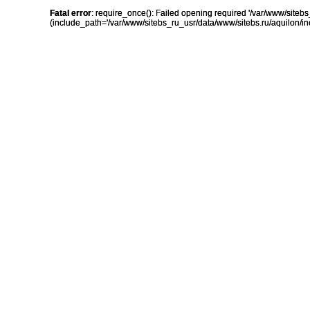
Fatal error
: require_once(): Failed opening required '/var/www/sit
(include_path='/var/www/sitebs_ru_usr/data/www/sitebs.ru/aquilon/in