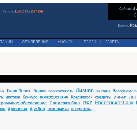
8 
Сейчас:
Выбрать регион
Регион:
С
Кра
Время:
МПАНИЙ
|
ОБЪЯВЛЕНИЯ
|
АНОНСЫ
|
БЛОГИ
|
ГАЗЕТА
бизнес
Банк Зенит
банки
анк
безопасность
вклады
Всеобъемлю
конференция
лог
кредиты
ть
ипотека
Конкурс
Красноярск
лизинг
Россельхозбанк
граммное обеспечение
Промсвязьбанк
ПФР
финансы
нка
футбол
экономика
энергетика