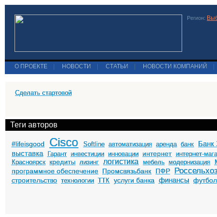
Выб
Регион:
О ПРОЕКТЕ
|
НОВОСТИ
|
СТАТЬИ
|
НОВОСТИ КОМПАНИЙ
|
Сделать стартовой
Теги авторов
Cisco
Банк 
#lifeisgood
Softline
автоматизация
аренда
банк
выставка
интернет
Гарант
инвестиции
инновации
интернет-маг
логистика
кредиты
Красноярск
лизинг
мебель
модернизация
Россельхо
программное обеспечение
Промсвязьбанк
ПФР
финансы
строительство
услуги банка
футбо
технологии
ТТК