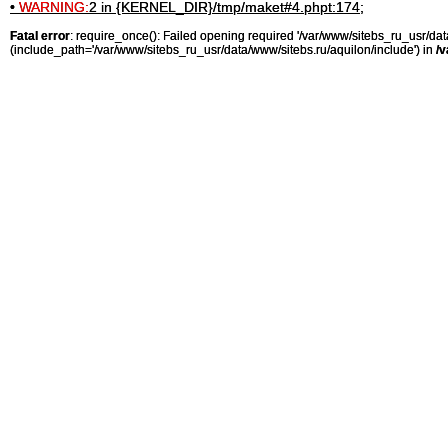
•
WARNING:
2 in {KERNEL_DIR}/tmp/maket#4.phpt:174;
Fatal error
: require_once(): Failed opening required '/var/www/sitebs_ru_usr/
(include_path='/var/www/sitebs_ru_usr/data/www/sitebs.ru/aquilon/include') in
/v