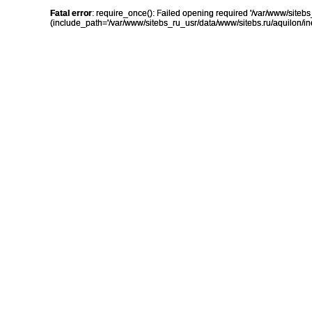
Fatal error
: require_once(): Failed opening required '/var/www/sit
(include_path='/var/www/sitebs_ru_usr/data/www/sitebs.ru/aquilon/in