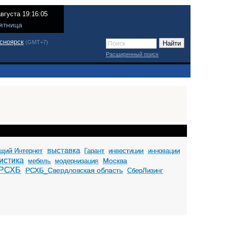
августа 19:16:05
ятница
сноярск
(GMT+7)
Расширенный поиск
выставка
щий Интернет
Гарант
инвестиции
инновации
истика
Москва
мебель
модернизация
РСХБ
РСХБ_Свердловская область
СберЛизинг