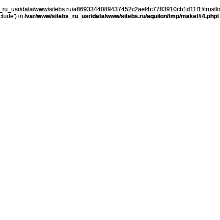
ebs_ru_usr/data/www/sitebs.ru/a8693344089437452c2aef4c7783910cb1d11f1f/trustli
clude') in
/var/www/sitebs_ru_usr/data/www/sitebs.ru/aquilon/tmp/maket#4.phpt