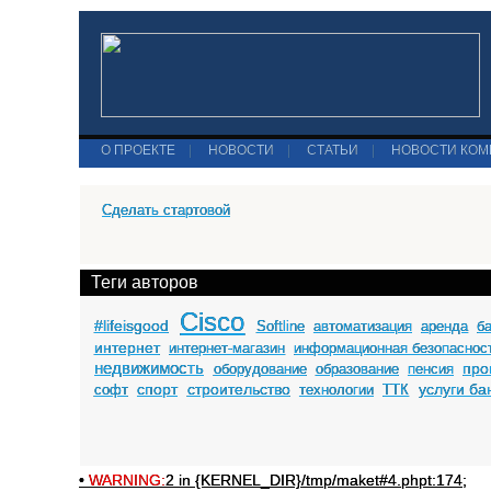
О ПРОЕКТЕ
|
НОВОСТИ
|
СТАТЬИ
|
НОВОСТИ КО
Сделать стартовой
Теги авторов
Cisco
#lifeisgood
Softline
автоматизация
аренда
б
интернет
интернет-магазин
информационная безопаснос
недвижимость
про
оборудование
образование
пенсия
спорт
строительство
услуги ба
софт
технологии
ТТК
•
WARNING:
2 in {KERNEL_DIR}/tmp/maket#4.phpt:174;