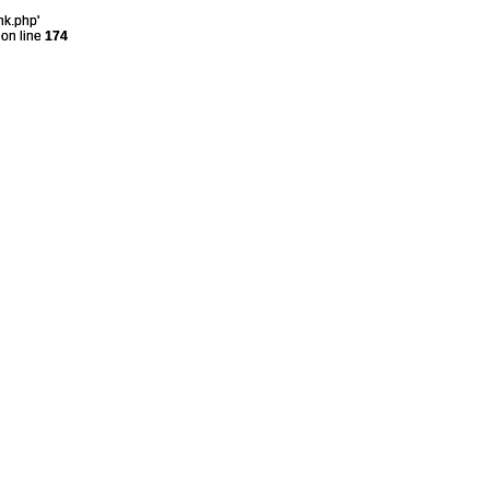
nk.php'
on line
174