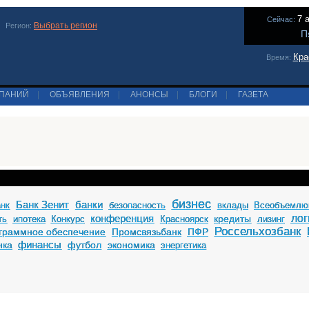
7 
Сейчас:
Выбрать регион
Регион:
П
Кра
Время:
МПАНИЙ
|
ОБЪЯВЛЕНИЯ
|
АНОНСЫ
|
БЛОГИ
|
ГАЗЕТА
бизнес
Банк Зенит
банки
анк
безопасность
вклады
Всеобъемлю
конференция
лог
кредиты
ть
ипотека
Конкурс
Красноярск
лизинг
Россельхозбанк
граммное обеспечение
Промсвязьбанк
ПФР
финансы
нка
футбол
экономика
энергетика