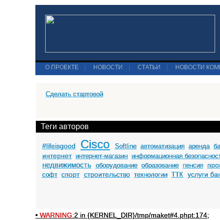
О ПРОЕКТЕ
|
НОВОСТИ
|
СТАТЬИ
|
НОВОСТИ КО
Сделать стартовой
Теги авторов
Cisco
#lifeisgood
Softline
автоматизация
аренда
б
интернет
интернет-магазин
информационная безопаснос
недвижимость
про
оборудование
образование
пенсия
спорт
строительство
услуги ба
софт
технологии
ТТК
•
WARNING:
2 in {KERNEL_DIR}/tmp/maket#4.phpt:174;