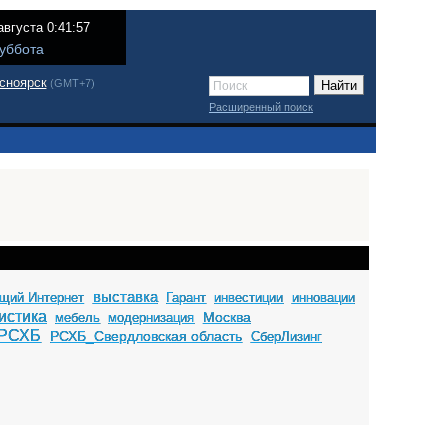
августа 0:41:57
уббота
сноярск
(GMT+7)
Расширенный поиск
выставка
щий Интернет
Гарант
инвестиции
инновации
истика
Москва
мебель
модернизация
РСХБ
РСХБ_Свердловская область
СберЛизинг