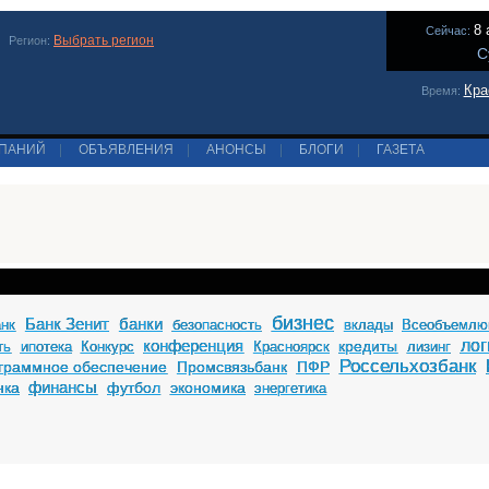
8 
Сейчас:
Выбрать регион
Регион:
С
Кра
Время:
МПАНИЙ
|
ОБЪЯВЛЕНИЯ
|
АНОНСЫ
|
БЛОГИ
|
ГАЗЕТА
бизнес
Банк Зенит
банки
анк
безопасность
вклады
Всеобъемлю
конференция
лог
кредиты
ть
ипотека
Конкурс
Красноярск
лизинг
Россельхозбанк
граммное обеспечение
Промсвязьбанк
ПФР
финансы
нка
футбол
экономика
энергетика