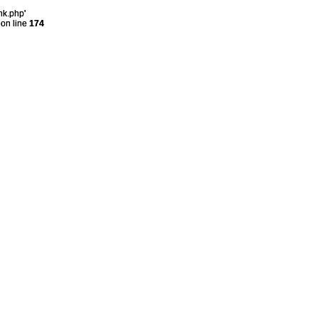
nk.php'
on line
174