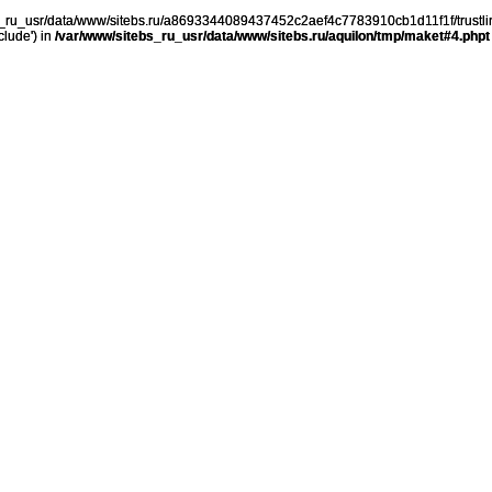
ebs_ru_usr/data/www/sitebs.ru/a8693344089437452c2aef4c7783910cb1d11f1f/trustli
clude') in
/var/www/sitebs_ru_usr/data/www/sitebs.ru/aquilon/tmp/maket#4.phpt