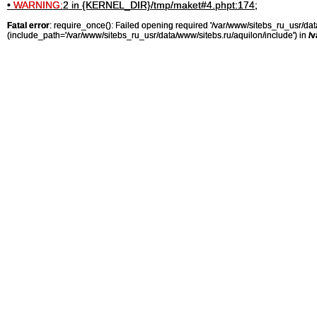
•
WARNING:
2 in {KERNEL_DIR}/tmp/maket#4.phpt:174;
Fatal error
: require_once(): Failed opening required '/var/www/sitebs_ru_usr/
(include_path='/var/www/sitebs_ru_usr/data/www/sitebs.ru/aquilon/include') in
/v