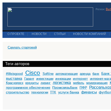
Выб
Регион:
О ПРОЕКТЕ
|
НОВОСТИ
|
СТАТЬИ
|
НОВОСТИ КОМПАНИЙ
|
Сделать стартовой
Теги авторов
Cisco
Банк 
#lifeisgood
Softline
автоматизация
аренда
банк
выставка
интернет
Гарант
инвестиции
инновации
интернет-маг
логистика
кредиты
Красноярск
лизинг
мебель
модернизация
Россельхо
программное обеспечение
Промсвязьбанк
ПФР
финансы
строительство
услуги банка
футбо
технологии
ТТК