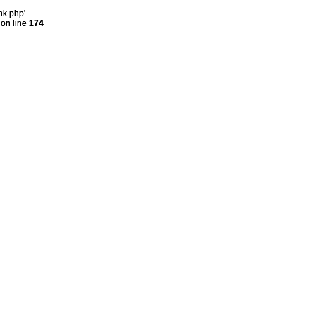
nk.php'
on line
174