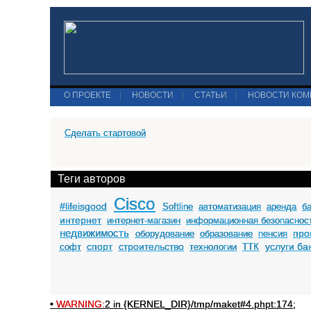
О ПРОЕКТЕ
|
НОВОСТИ
|
СТАТЬИ
|
НОВОСТИ КО
Сделать стартовой
Теги авторов
Cisco
#lifeisgood
Softline
автоматизация
аренда
б
интернет
интернет-магазин
информационная безопаснос
недвижимость
про
оборудование
образование
пенсия
спорт
строительство
услуги ба
софт
технологии
ТТК
•
WARNING:
2 in {KERNEL_DIR}/tmp/maket#4.phpt:174;