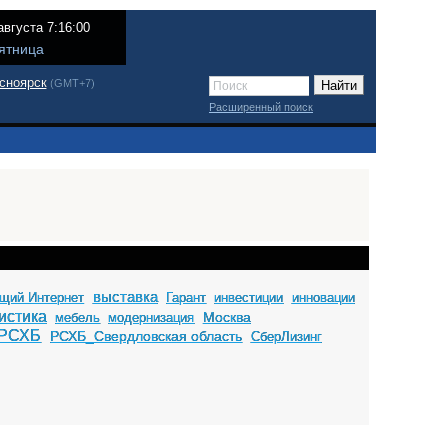
августа 7:16:00
ятница
сноярск
(GMT+7)
Расширенный поиск
выставка
щий Интернет
Гарант
инвестиции
инновации
истика
Москва
мебель
модернизация
РСХБ
РСХБ_Свердловская область
СберЛизинг