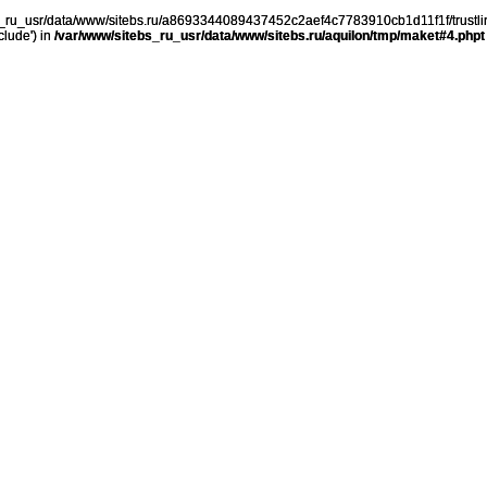
ebs_ru_usr/data/www/sitebs.ru/a8693344089437452c2aef4c7783910cb1d11f1f/trustli
clude') in
/var/www/sitebs_ru_usr/data/www/sitebs.ru/aquilon/tmp/maket#4.phpt