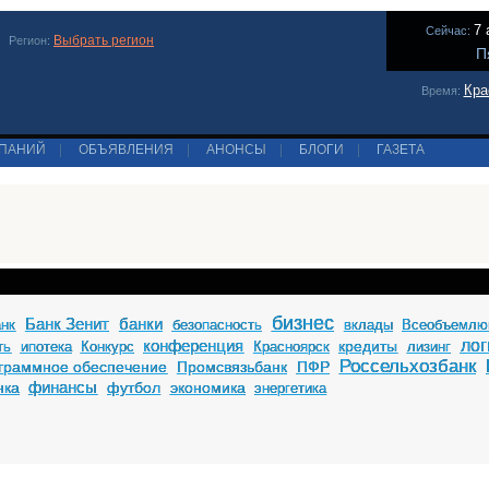
7 
Сейчас:
Выбрать регион
Регион:
П
Кра
Время:
МПАНИЙ
|
ОБЪЯВЛЕНИЯ
|
АНОНСЫ
|
БЛОГИ
|
ГАЗЕТА
бизнес
Банк Зенит
банки
анк
безопасность
вклады
Всеобъемлю
конференция
лог
кредиты
ть
ипотека
Конкурс
Красноярск
лизинг
Россельхозбанк
граммное обеспечение
Промсвязьбанк
ПФР
финансы
нка
футбол
экономика
энергетика