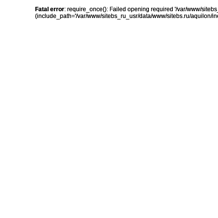
Fatal error
: require_once(): Failed opening required '/var/www/sit
(include_path='/var/www/sitebs_ru_usr/data/www/sitebs.ru/aquilon/in