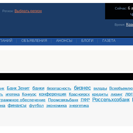
6 
Сейчас:
Выбрать регион
Регион:
Ч
Кра
Время:
МПАНИЙ
|
ОБЪЯВЛЕНИЯ
|
АНОНСЫ
|
БЛОГИ
|
ГАЗЕТА
бизнес
Банк Зенит
банки
анк
безопасность
вклады
Всеобъемлю
конференция
лог
кредиты
ть
ипотека
Конкурс
Красноярск
лизинг
Россельхозбанк
граммное обеспечение
Промсвязьбанк
ПФР
финансы
нка
футбол
экономика
энергетика