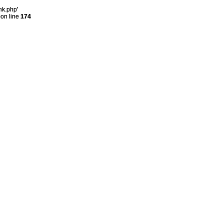
nk.php'
on line
174