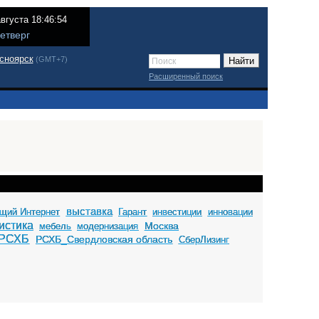
августа 18:46:54
етверг
сноярск
(GMT+7)
Расширенный поиск
выставка
щий Интернет
Гарант
инвестиции
инновации
истика
Москва
мебель
модернизация
РСХБ
РСХБ_Свердловская область
СберЛизинг