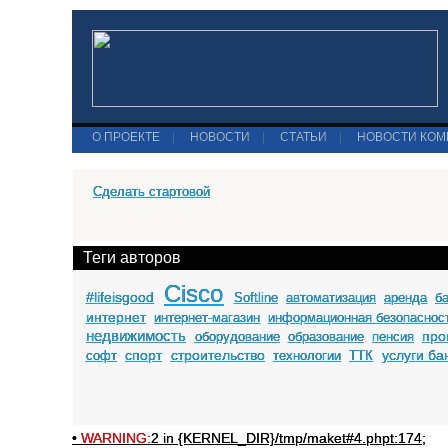
О ПРОЕКТЕ
|
НОВОСТИ
|
СТАТЬИ
|
НОВОСТИ КО
Сделать стартовой
Теги авторов
Cisco
#lifeisgood
Softline
автоматизация
аренда
б
интернет
интернет-магазин
информационная безопаснос
недвижимость
про
оборудование
образование
пенсия
спорт
строительство
услуги ба
софт
технологии
ТТК
•
WARNING:
2 in {KERNEL_DIR}/tmp/maket#4.phpt:174;