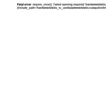
Fatal error
: require_once(): Failed opening required '/var/www/sit
(include_path='/var/www/sitebs_ru_usr/data/www/sitebs.ru/aquilon/in