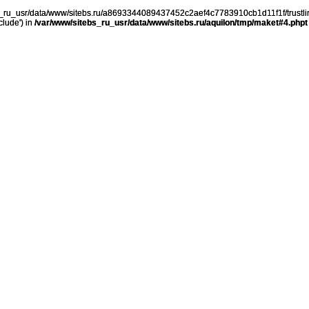
ebs_ru_usr/data/www/sitebs.ru/a8693344089437452c2aef4c7783910cb1d11f1f/trustli
clude') in
/var/www/sitebs_ru_usr/data/www/sitebs.ru/aquilon/tmp/maket#4.phpt