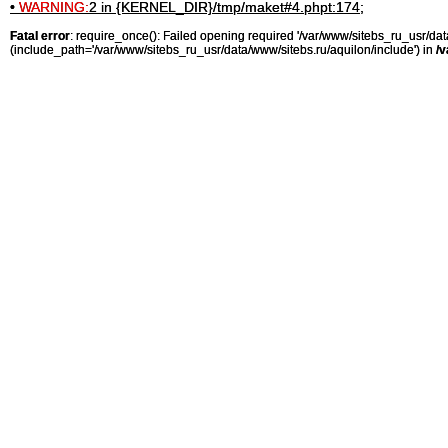
•
WARNING:
2 in {KERNEL_DIR}/tmp/maket#4.phpt:174;
Fatal error
: require_once(): Failed opening required '/var/www/sitebs_ru_usr/
(include_path='/var/www/sitebs_ru_usr/data/www/sitebs.ru/aquilon/include') in
/v