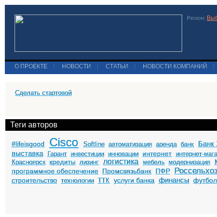
Выб
Регион:
О ПРОЕКТЕ
|
НОВОСТИ
|
СТАТЬИ
|
НОВОСТИ КОМПАНИЙ
|
Сделать стартовой
Теги авторов
Cisco
Банк 
#lifeisgood
Softline
автоматизация
аренда
банк
выставка
интернет
Гарант
инвестиции
инновации
интернет-маг
логистика
кредиты
Красноярск
лизинг
мебель
модернизация
Россельхо
программное обеспечение
Промсвязьбанк
ПФР
финансы
строительство
услуги банка
футбо
технологии
ТТК