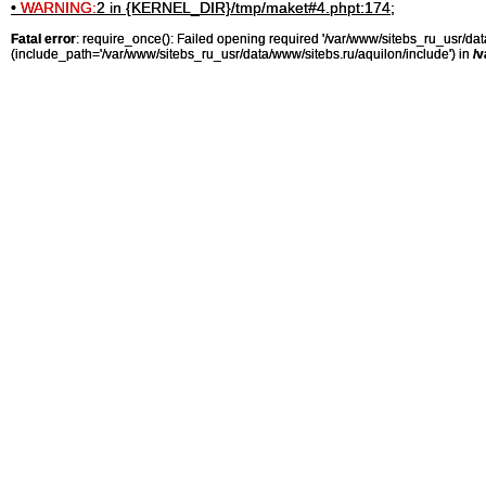
•
WARNING:
2 in {KERNEL_DIR}/tmp/maket#4.phpt:174;
Fatal error
: require_once(): Failed opening required '/var/www/sitebs_ru_usr/
(include_path='/var/www/sitebs_ru_usr/data/www/sitebs.ru/aquilon/include') in
/v