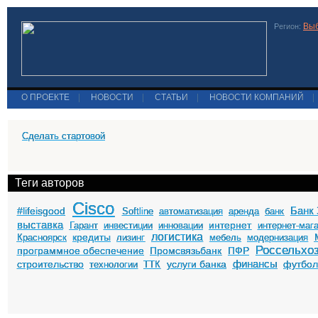
Выб
Регион:
О ПРОЕКТЕ
|
НОВОСТИ
|
СТАТЬИ
|
НОВОСТИ КОМПАНИЙ
|
Сделать стартовой
Теги авторов
Cisco
Банк 
#lifeisgood
Softline
автоматизация
аренда
банк
выставка
интернет
Гарант
инвестиции
инновации
интернет-маг
логистика
кредиты
Красноярск
лизинг
мебель
модернизация
Россельхо
программное обеспечение
Промсвязьбанк
ПФР
финансы
строительство
услуги банка
футбо
технологии
ТТК