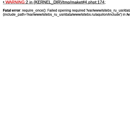
•
WARNING:
2 in {KERNEL_DIR}/tmp/maket#4.phpt:174;
Fatal error
: require_once(): Failed opening required '/var/www/sitebs_ru_usr/
(include_path='/var/www/sitebs_ru_usr/data/www/sitebs.ru/aquilon/include') in
/v