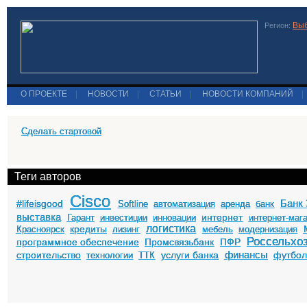
Выб
Регион:
О ПРОЕКТЕ
|
НОВОСТИ
|
СТАТЬИ
|
НОВОСТИ КОМПАНИЙ
|
Сделать стартовой
Теги авторов
Cisco
Банк 
#lifeisgood
Softline
автоматизация
аренда
банк
выставка
интернет
Гарант
инвестиции
инновации
интернет-маг
логистика
кредиты
Красноярск
лизинг
мебель
модернизация
Россельхо
программное обеспечение
Промсвязьбанк
ПФР
финансы
строительство
услуги банка
футбо
технологии
ТТК