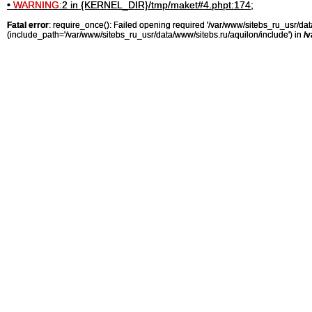
•
WARNING:
2 in {KERNEL_DIR}/tmp/maket#4.phpt:174;
Fatal error
: require_once(): Failed opening required '/var/www/sitebs_ru_usr/
(include_path='/var/www/sitebs_ru_usr/data/www/sitebs.ru/aquilon/include') in
/v