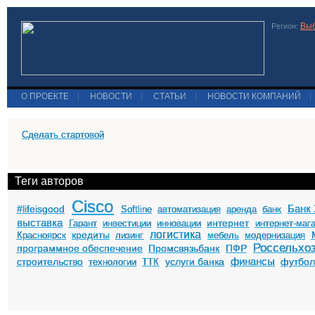
Выб
Регион:
О ПРОЕКТЕ
|
НОВОСТИ
|
СТАТЬИ
|
НОВОСТИ КОМПАНИЙ
|
Сделать стартовой
Теги авторов
Cisco
Банк 
#lifeisgood
Softline
автоматизация
аренда
банк
выставка
интернет
Гарант
инвестиции
инновации
интернет-маг
логистика
кредиты
Красноярск
лизинг
мебель
модернизация
Россельхо
программное обеспечение
Промсвязьбанк
ПФР
финансы
строительство
услуги банка
футбо
технологии
ТТК