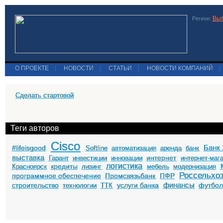
Выб
Регион:
О ПРОЕКТЕ
|
НОВОСТИ
|
СТАТЬИ
|
НОВОСТИ КОМПАНИЙ
|
Сделать стартовой
Теги авторов
Cisco
Банк 
#lifeisgood
Softline
автоматизация
аренда
банк
выставка
интернет
Гарант
инвестиции
инновации
интернет-маг
логистика
кредиты
Красноярск
лизинг
мебель
модернизация
Россельхо
программное обеспечение
Промсвязьбанк
ПФР
финансы
строительство
услуги банка
футбо
технологии
ТТК