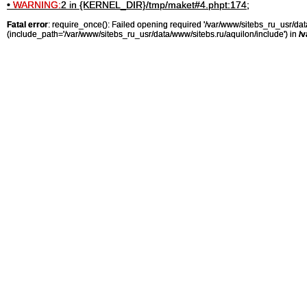
•
WARNING:
2 in {KERNEL_DIR}/tmp/maket#4.phpt:174;
Fatal error
: require_once(): Failed opening required '/var/www/sitebs_ru_usr/
(include_path='/var/www/sitebs_ru_usr/data/www/sitebs.ru/aquilon/include') in
/v