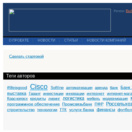
Выб
Регион:
О ПРОЕКТЕ
|
НОВОСТИ
|
СТАТЬИ
|
НОВОСТИ КОМПАНИЙ
|
Сделать стартовой
Теги авторов
Cisco
Банк 
#lifeisgood
Softline
автоматизация
аренда
банк
выставка
интернет
Гарант
инвестиции
инновации
интернет-маг
логистика
кредиты
Красноярск
лизинг
мебель
модернизация
Россельхо
программное обеспечение
Промсвязьбанк
ПФР
финансы
строительство
услуги банка
футбо
технологии
ТТК