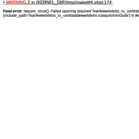
•
WARNING:
2 in {KERNEL_DIR}/tmp/maket#4.phpt:174;
Fatal error
: require_once(): Failed opening required '/var/www/sitebs_ru_usr/
(include_path='/var/www/sitebs_ru_usr/data/www/sitebs.ru/aquilon/include') in
/v