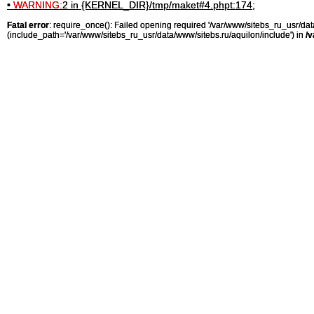
•
WARNING:
2 in {KERNEL_DIR}/tmp/maket#4.phpt:174;
Fatal error
: require_once(): Failed opening required '/var/www/sitebs_ru_usr/
(include_path='/var/www/sitebs_ru_usr/data/www/sitebs.ru/aquilon/include') in
/v