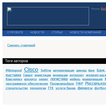
Выб
Регион:
О ПРОЕКТЕ
|
НОВОСТИ
|
СТАТЬИ
|
НОВОСТИ КОМПАНИЙ
|
Сделать стартовой
Теги авторов
Cisco
Банк 
#lifeisgood
Softline
автоматизация
аренда
банк
выставка
интернет
Гарант
инвестиции
инновации
интернет-маг
логистика
кредиты
Красноярск
лизинг
мебель
модернизация
Россельхо
программное обеспечение
Промсвязьбанк
ПФР
финансы
строительство
услуги банка
футбо
технологии
ТТК