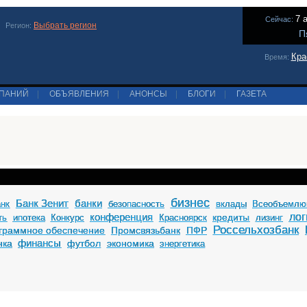
7 
Сейчас:
Выбрать регион
Регион:
П
Кра
Время:
МПАНИЙ
|
ОБЪЯВЛЕНИЯ
|
АНОНСЫ
|
БЛОГИ
|
ГАЗЕТА
бизнес
Банк Зенит
банки
анк
безопасность
вклады
Всеобъемлю
конференция
лог
кредиты
ть
ипотека
Конкурс
Красноярск
лизинг
Россельхозбанк
граммное обеспечение
Промсвязьбанк
ПФР
финансы
нка
футбол
экономика
энергетика