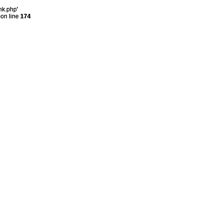
nk.php'
on line
174