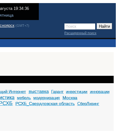
августа 19:34:36
ятница
сноярск
(GMT+7)
Расширенный поиск
выставка
щий Интернет
Гарант
инвестиции
инновации
истика
Москва
мебель
модернизация
РСХБ
РСХБ_Свердловская область
СберЛизинг