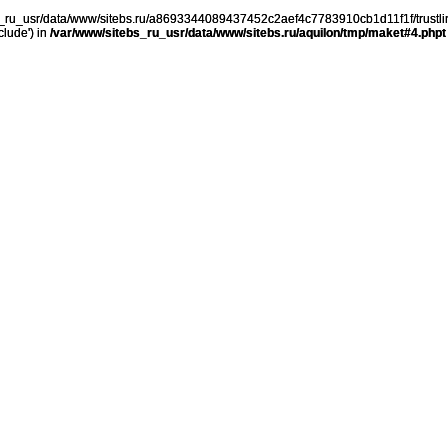
ebs_ru_usr/data/www/sitebs.ru/a8693344089437452c2aef4c7783910cb1d11f1f/trustli
clude') in
/var/www/sitebs_ru_usr/data/www/sitebs.ru/aquilon/tmp/maket#4.phpt