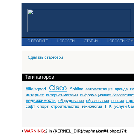
О ПРОЕКТЕ
|
НОВОСТИ
|
СТАТЬИ
|
НОВОСТИ КО
Сделать стартовой
Теги авторов
Cisco
#lifeisgood
Softline
автоматизация
аренда
б
интернет
интернет-магазин
информационная безопаснос
недвижимость
про
оборудование
образование
пенсия
спорт
строительство
услуги ба
софт
технологии
ТТК
•
WARNING:
2 in {KERNEL_DIR}/tmp/maket#4.phpt:174;