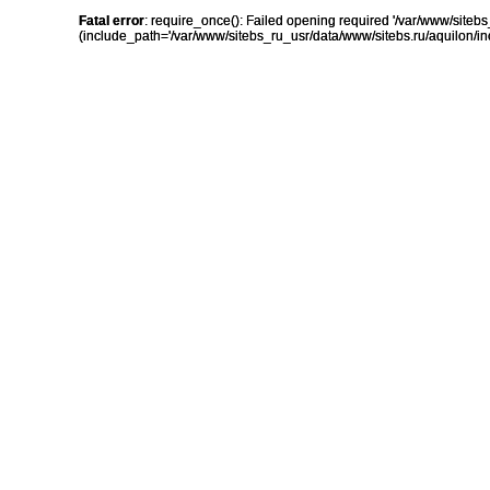
Fatal error
: require_once(): Failed opening required '/var/www/sit
(include_path='/var/www/sitebs_ru_usr/data/www/sitebs.ru/aquilon/in