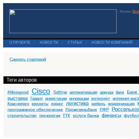
Выб
Регион:
О ПРОЕКТЕ
|
НОВОСТИ
|
СТАТЬИ
|
НОВОСТИ КОМПАНИЙ
|
Сделать стартовой
Теги авторов
Cisco
Банк 
#lifeisgood
Softline
автоматизация
аренда
банк
выставка
интернет
Гарант
инвестиции
инновации
интернет-маг
логистика
кредиты
Красноярск
лизинг
мебель
модернизация
Россельхо
программное обеспечение
Промсвязьбанк
ПФР
финансы
строительство
услуги банка
футбо
технологии
ТТК