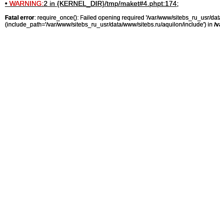
•
WARNING:
2 in {KERNEL_DIR}/tmp/maket#4.phpt:174;
Fatal error
: require_once(): Failed opening required '/var/www/sitebs_ru_usr/
(include_path='/var/www/sitebs_ru_usr/data/www/sitebs.ru/aquilon/include') in
/v