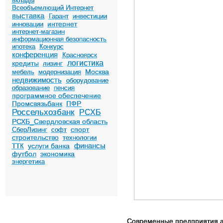
вклады
Всеобъемлющий Интернет
выставка
Гарант
инвестиции
интернет
инновации
интернет-магазин
информационная безопасность
ипотека
Конкурс
конференция
Красноярск
логистика
кредиты
лизинг
Москва
мебель
модернизация
недвижимость
оборудование
образование
пенсия
программное обеспечение
Промсвязьбанк
ПФР
Россельхозбанк
РСХБ
РСХБ_Свердловская область
спорт
СберЛизинг
софт
строительство
технологии
финансы
услуги банка
ТТК
футбол
экономика
энергетика
Современные предприятия а