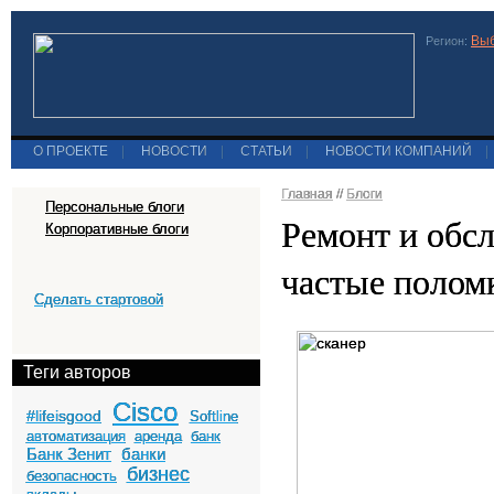
Выб
Регион:
О ПРОЕКТЕ
|
НОВОСТИ
|
СТАТЬИ
|
НОВОСТИ КОМПАНИЙ
|
Главная
//
Блоги
Персональные блоги
Ремонт и обс
Корпоративные блоги
частые поломк
Сделать стартовой
Теги авторов
Cisco
#lifeisgood
Softline
автоматизация
аренда
банк
Банк Зенит
банки
бизнес
безопасность