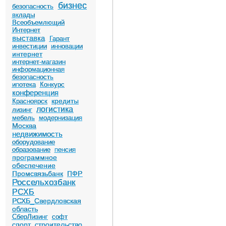
бизнес
безопасность
вклады
Всеобъемлющий
Интернет
выставка
Гарант
инвестиции
инновации
интернет
интернет-магазин
информационная
безопасность
ипотека
Конкурс
конференция
кредиты
Красноярск
логистика
лизинг
мебель
модернизация
Москва
недвижимость
оборудование
образование
пенсия
программное
обеспечение
Промсвязьбанк
ПФР
Россельхозбанк
РСХБ
РСХБ_Свердловская
область
СберЛизинг
софт
спорт
строительство