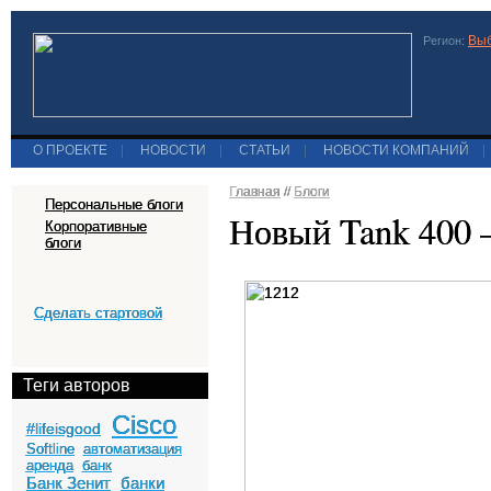
Выб
Регион:
О ПРОЕКТЕ
|
НОВОСТИ
|
СТАТЬИ
|
НОВОСТИ КОМПАНИЙ
|
Главная
//
Блоги
Персональные блоги
Новый Tank 400 –
Корпоративные
блоги
Сделать стартовой
Теги авторов
Cisco
#lifeisgood
Softline
автоматизация
аренда
банк
Банк Зенит
банки