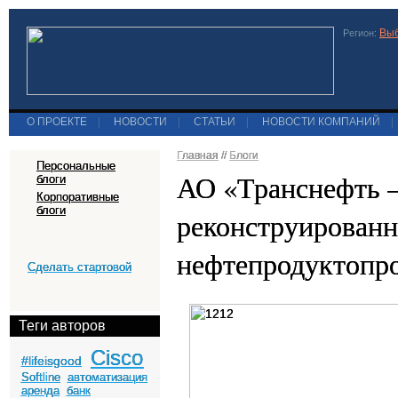
Выб
Регион:
О ПРОЕКТЕ
|
НОВОСТИ
|
СТАТЬИ
|
НОВОСТИ КОМПАНИЙ
|
Главная
//
Блоги
Персональные
АО «Транснефть 
блоги
Корпоративные
блоги
реконструированн
нефтепродуктопр
Сделать стартовой
Теги авторов
Cisco
#lifeisgood
Softline
автоматизация
аренда
банк