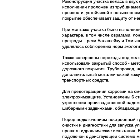
Реконструкция участка велась в дву
исполнении проложен из труб диамет
прочности, устойчивой к повышенно
покрытие обеспечивает защиту от н
При монтаже участка было выполнен
характера, в том числе оврагами, л
преграды – реки Балашейку и Томыш
уделялось соблюдению норм экологи
Также совершены переходы под жел
использовали закрытый способ - мет
дорожного покрытия. Трубопровод, 
дополнительный металлический кожу
транспортных средств.
Для предотвращения коррозии на см
электрохимзащите. Установлены 6 ст
укрепления производственной надеж
шиберными задвижками, обладающими
Перед подключением построенный т
очистки и диагностики для запуска у
прошел гидравлические испытания. 
подключен к действующей системе м