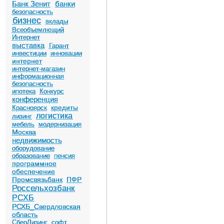
Банк Зенит
банки
безопасность
бизнес
вклады
Всеобъемлющий
Интернет
выставка
Гарант
инвестиции
инновации
интернет
интернет-магазин
информационная
безопасность
ипотека
Конкурс
конференция
кредиты
Красноярск
логистика
лизинг
мебель
модернизация
Москва
недвижимость
оборудование
образование
пенсия
программное
обеспечение
Промсвязьбанк
ПФР
Россельхозбанк
РСХБ
РСХБ_Свердловская
область
СберЛизинг
софт